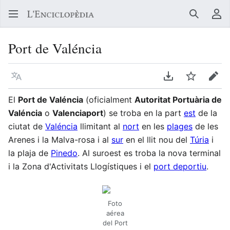
Buscar
Me
Port de Valéncia
Llegir en un atre idioma
Descarregar en
Vigilar
Edit
El
Port de Valéncia
(oficialment
Autoritat Portuària de
Valéncia
o
Valenciaport
) se troba en la part
est
de la
ciutat de
Valéncia
llimitant al
nort
en les
plages
de les
Arenes i la Malva-rosa i al
sur
en el llit nou del
Túria
i
la plaja de
Pinedo
. Al suroest es troba la nova terminal
i la Zona d'Activitats Llogístiques i el
port deportiu
.
Foto
aérea
del Port