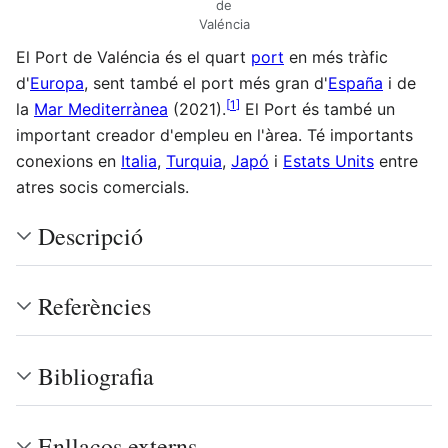
de
Valéncia
El Port de Valéncia és el quart
port
en més tràfic
d'
Europa
, sent també el port més gran d'
España
i de
[
1
]
la
Mar Mediterrànea
(2021).
El Port és també un
important creador d'empleu en l'àrea. Té importants
conexions en
Italia
,
Turquia
,
Japó
i
Estats Units
entre
atres socis comercials.
Descripció
Referències
Bibliografia
Enllaços externs