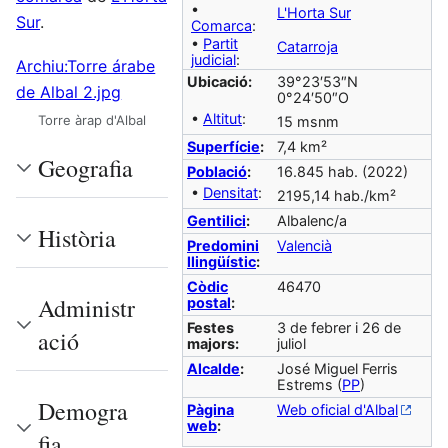
•
L'Horta Sur
Sur
.
Comarca
:
•
Partit
Catarroja
judicial
:
Archiu:Torre árabe
Ubicació:
39°23′53″N
de Albal 2.jpg
0°24′50″O
•
Altitut
:
Torre àrap d'Albal
15 msnm
Superfície
:
7,4 km²
Geografia
Població
:
16.845 hab. (2022)
•
Densitat
:
2195,14 hab./km²
Gentilici
:
Albalenc/a
Història
Predomini
Valencià
llingüístic
:
Còdic
46470
Administr
postal
:
Festes
3 de febrer i 26 de
ació
majors:
juliol
Alcalde
:
José Miguel Ferris
Estrems (
PP
)
Demogra
Pàgina
Web oficial d'Albal
web
:
fia