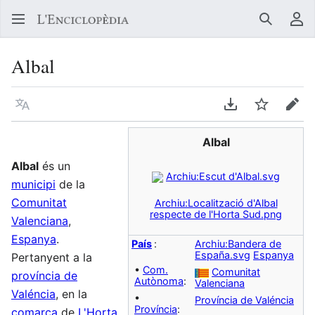
Buscar
Me
Albal
Llegir en un atre idioma
Descarregar en
Vigilar
Edit
Albal
Albal
és un
Archiu:Escut d'Albal.svg
municipi
de la
Comunitat
Archiu:Localització d'Albal
respecte de l'Horta Sud.png
Valenciana
,
Espanya
.
País
:
Archiu:Bandera de
España.svg
Espanya
Pertanyent a la
•
Com.
Comunitat
província de
Autònoma
:
Valenciana
Valéncia
, en la
•
Província de Valéncia
Província
:
comarca
de
L'Horta