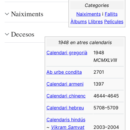
Categories
Naiximents
Naiximents
i
Fallits
Àlbums
Llibres
Películes
Decesos
1948 en atres calendaris
Calendari gregorià
1948
MCMXLVIII
Ab urbe condita
2701
Calendari armeni
1397
Calendari chinenc
4644–4645
Calendari hebreu
5708–5709
Calendaris hindús
~
Vikram Samvat
2003–2004