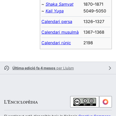
~
Shaka Samvat
1870–1871
~
Kali Yuga
5049–5050
Calendari persa
1326–1327
Calendari musulmà
1367–1368
Calendari rúnic
2198
Última edició fa 4 mesos
per
Lluísm