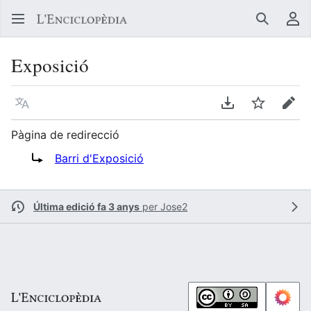
Buscar
Me
Exposició
Llegir en un atre idioma
Descarregar en
Vigilar
Edit
Pàgina de redirecció
Redirigix a:
Barri d'Exposició
Última edició fa 3 anys
per
Jose2