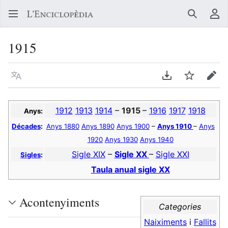
Buscar
Me
1915
Llegir en un atre idioma
Descarregar en
Vigilar
Edit
1912
1913
1914
–
1915
–
1916
1917
1918
Anys:
Décades
:
Anys 1880
Anys 1890
Anys 1900
–
Anys 1910
–
Anys
1920
Anys 1930
Anys 1940
Sigle XIX
–
Sigle XX
–
Sigle XXI
Sigles
:
Taula anual sigle XX
Acontenyiments
Categories
Naiximents
i
Fallits