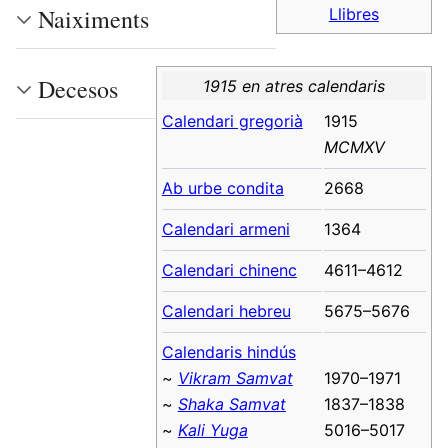
Naiximents
Llibres
Decesos
1915 en atres calendaris
Calendari gregorià
1915
MCMXV
Ab urbe condita
2668
Calendari armeni
1364
Calendari chinenc
4611–4612
Calendari hebreu
5675–5676
Calendaris hindús
~
Vikram Samvat
1970–1971
~
Shaka Samvat
1837–1838
~
Kali Yuga
5016–5017