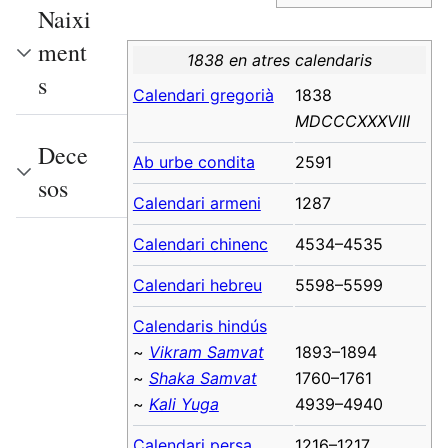
Naixi
ment
1838 en atres calendaris
s
Calendari gregorià
1838
MDCCCXXXVIII
Dece
Ab urbe condita
2591
sos
Calendari armeni
1287
Calendari chinenc
4534–4535
Calendari hebreu
5598–5599
Calendaris hindús
~
Vikram Samvat
1893–1894
~
Shaka Samvat
1760–1761
~
Kali Yuga
4939–4940
Calendari persa
1216–1217