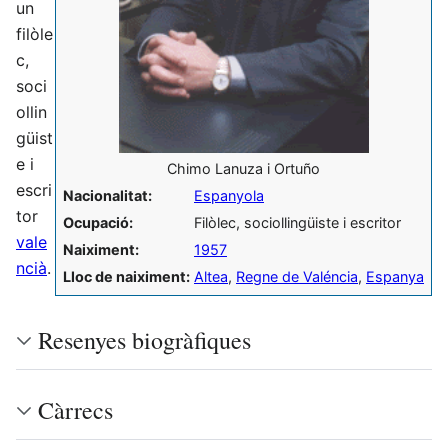
un
filòle
c,
soci
ollin
güist
e i
Chimo Lanuza i Ortuño
escri
Nacionalitat:
Espanyola
tor
Ocupació:
Filòlec, sociollingüiste i escritor
vale
Naiximent:
1957
ncià
.
Lloc de naiximent:
Altea
,
Regne de Valéncia
,
Espanya
Resenyes biogràfiques
Càrrecs