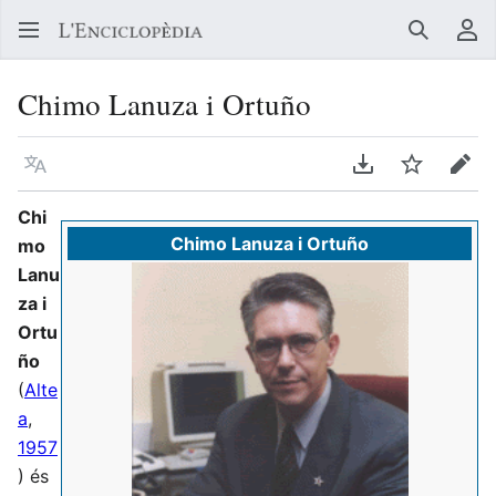
Buscar
Me
Chimo Lanuza i Ortuño
Llegir en un atre idioma
Descarregar en
Vigilar
Edit
Chi
Chimo Lanuza i Ortuño
mo
Lanu
za i
Ortu
ño
(
Alte
a
,
1957
) és