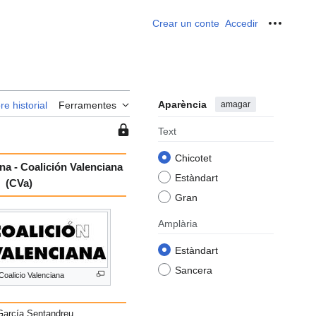
Crear un conte
Accedir
Ferrame
Aparència
amagar
re historial
Ferramentes
Esta
Text
pàgina
Chicotet
està
na - Coalición Valenciana
protegida
Estàndart
(CVa)
per
Gran
la
qual
Amplària
cosa
Estàndart
només
els
Sancera
Coalicio Valenciana
usuaris
en
García Sentandreu