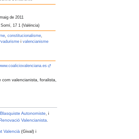
el
permís
"autoconfirmed"
 maig de 2011
poden
 Sorní, 17 1 (Valéncia)
editar-
la.
sme
,
constitucionalisme
,
rvadurisme
i
valencianisme
/www.coaliciovalenciana.es
e com valencianista, foralista,
t Blasquiste Autonomiste
, i
Renovació Valencianista
.
t Valencià
(Gival) i