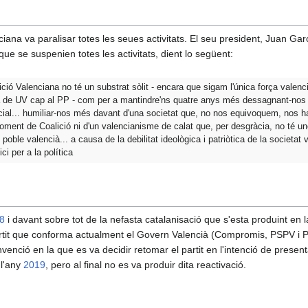
nciana va paralisar totes les seues activitats. El seu president, Juan G
que se suspenien totes les activitats, dient lo següent:
ició Valenciana no té un substrat sòlit - encara que sigam l'única força valenc
a de UV cap al PP - com per a mantindre'ns quatre anys més dessagnant-nos 
ocial... humiliar-nos més davant d'una societat que, no nos equivoquem, nos h
moment de Coalició ni d'un valencianisme de calat que, per desgràcia, no té un
 poble valencià... a causa de la debilitat ideològica i patriòtica de la societat 
i per a la política
8
i davant sobre tot de la nefasta catalanisació que s'esta produint en 
partit que conforma actualment el Govern Valencià (Compromis, PSPV 
enció en la que es va decidir retomar el partit en l'intenció de present
 l'any
2019
, pero al final no es va produir dita reactivació.