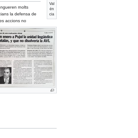
Val
pongueren molts
én
cians la defensa de
cia
es accions no