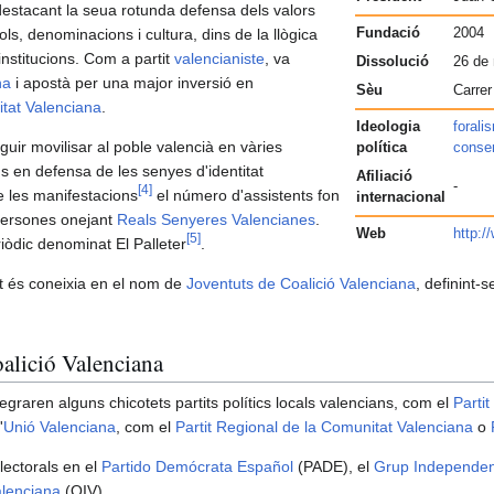
estacant la seua rotunda defensa dels valors
ols, denominacions i cultura, dins de la llògica
Fundació
2004
institucions. Com a partit
valencianiste
, va
Dissolució
26 de
na
i apostà per una major inversió en
Sèu
Carrer
tat Valenciana
.
Ideologia
forali
uir movilisar al poble valencià en vàries
política
conse
s en defensa de les senyes d'identitat
Afiliació
-
[
4
]
e les manifestacions
el número d'assistents fon
internacional
persones onejant
Reals Senyeres Valencianes
.
Web
http:/
[
5
]
òdic denominat El Palleter
.
tit és coneixia en el nom de
Joventuts de Coalició Valenciana‎
, definint-s
oalició Valenciana
ntegraren alguns chicotets partits polítics locals valencians, com el
Parti
'
Unió Valenciana
, com el
Partit Regional de la Comunitat Valenciana
o
lectorals en el
Partido Demócrata Español
(PADE), el
Grup Independen
alenciana
(OIV)