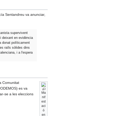
arcía Sentandreu va anunciar,
ianista supervivent
i deixant en evidència
a donat políticament
es raïls sòlides dins
valenciana, i a l'espera
la Comunitat
i PODEMOS) es va
Ma
ar-se a les eleccions
nif
est
aci
ó
en