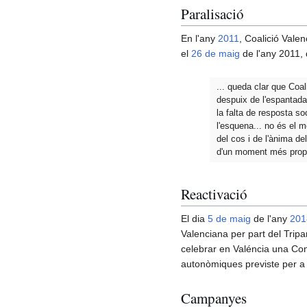
Paralisació
En l'any
2011
, Coalició Vale
el
26 de maig
de l'any 2011, 
... queda clar que Coal
despuix de l'espantad
la falta de resposta s
l'esquena... no és el 
del cos i de l'ànima del
d'un moment més propic
Reactivació
El dia
5 de maig
de l'any
201
Valenciana per part del Tri
celebrar en Valéncia una Conv
autonòmiques previste per a
Campanyes