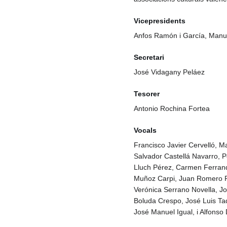
Vicepresidents
Anfos Ramón i García, Manuel
Secretari
José Vidagany Peláez
Tesorer
Antonio Rochina Fortea
Vocals
Francisco Javier Cervelló, M
Salvador Castellá Navarro,
Lluch Pérez, Carmen Ferran
Muñoz Carpi, Juan Romero P
Verónica Serrano Novella, J
Boluda Crespo, José Luis Tad
José Manuel Igual, i Alfons