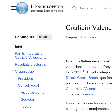
Anar
al
Menú principal
contingut
Coalició Valenc
Continguts
amagar
Pàgina
Discussió
Inici
Partits integrats en
Coalició Valenciana
Coalició Valenciana
(
Coalic
Resultats electorals
valencianiste fundat en l'any
[
1
]
Organisació
l'any
2011
. En ell s'integra
Alternar subsecció Organisació
Dolors Garcia Broch
, que fon
President
poc despuix d'eleccions) i ca
Consell Foral
Generalitat Valenciana
, ment
Vicepresidents
ciutat de
Valéncia
Secretari
Es va definir com
foraliste
,
co
Tesorer
contingut de plantejaments pol