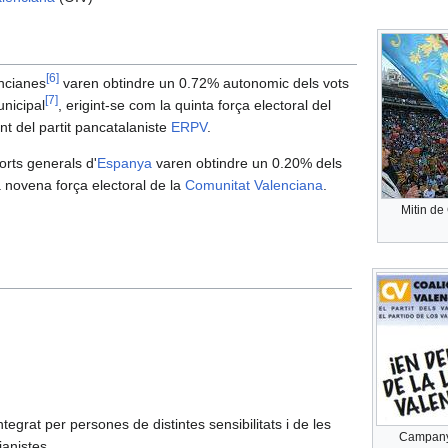
[
6
]
encianes
varen obtindre un 0.72% autonomic dels vots
[
7
]
nicipal
, erigint-se com la quinta força electoral del
t del partit pancatalaniste
ERPV
.
orts generals d'
Espanya
varen obtindre un 0.20% dels
a novena força electoral de la
Comunitat Valenciana
.
Mitin de
tegrat per persones de distintes sensibilitats i de les
Campanya
ianistes.