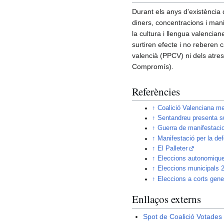
Durant els anys d'existència
diners, concentracions i mani
la cultura i llengua valenciane
surtiren efecte i no reberen c
valencià (PPCV) ni dels atres
Compromís).
Referències
↑
Coalició Valenciana me
↑
Sentandreu presenta su
↑
Guerra de manifestacio
↑
Manifestació per la de
↑
El Palleter
↑
Eleccions autonomiqu
↑
Eleccions municipals 
↑
Eleccions a corts gene
Enllaços externs
Spot de Coalició Votade