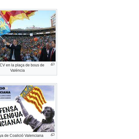
 CV en la plaça de bous de
Valéncia
 de Coalició Valenciana