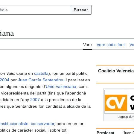
Buscar
iana
Vore
Vore còdic font
Vo
Coalicio Valencia
ión Valenciana
en
castellà
), fon un partit polític
2004
per
Juan García Sentandreu
i paralisat en
ren alguns ex dirigents d'
Unió Valenciana
, com
 vicepresidenta del partit (fins que l'abandonà
ndidata en l'any
2007
a la presidència de la
res que Sentandreu fon candidat a alcalde de la
Logotip de 
nstitucionaliste
,
conservador
, pero en un fort
ítics de caràcter social, i sobre tot,
President
Juan 