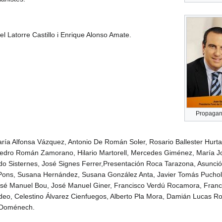
 Latorre Castillo i Enrique Alonso Amate.
Propagan
aría Alfonsa Vázquez, Antonio De Román Soler, Rosario Ballester Hurt
 Pedro Román Zamorano, Hilario Martorell, Mercedes Giménez, María 
do Sisternes, José Signes Ferrer,Presentación Roca Tarazona, Asunc
ons, Susana Hernández, Susana González Anta, Javier Tomás Puchol,
osé Manuel Bou, José Manuel Giner, Francisco Verdú Rocamora, Franci
eo, Celestino Álvarez Cienfuegos, Alberto Pla Mora, Damián Lucas Rom
o Doménech.