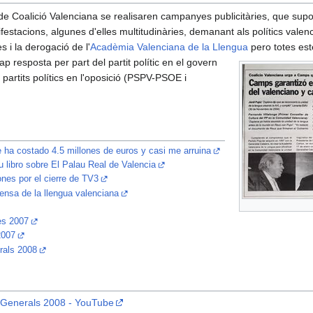
 de Coalició Valenciana se realisaren campanyes publicitàries, que su
festacions, algunes d'elles multitudinàries, demanant als polítics valen
s i la derogació de l'
Acadèmia Valenciana de la Llengua
pero totes est
ap resposta per part del partit polític en el govern
 partits polítics en l'oposició (PSPV-PSOE i
 ha costado 4.5 millones de euros y casi me arruina
 libro sobre El Palau Real de Valencia
nes por el cierre de TV3
fensa de la llengua valenciana
es 2007
2007
rals 2008
s Generals 2008 - YouTube