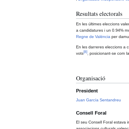
Resultats electorals
En les últimes eleccions val
a candidatures i un 0.94% mu
Regne de Valéncia
per damun
En les darreres eleccions a c
[
8
]
vots
, posicionant-se com l
Organisació
President
Juan García Sentandreu
Consell Foral
El seu Consell Foral estava in
associacions culturals valenc