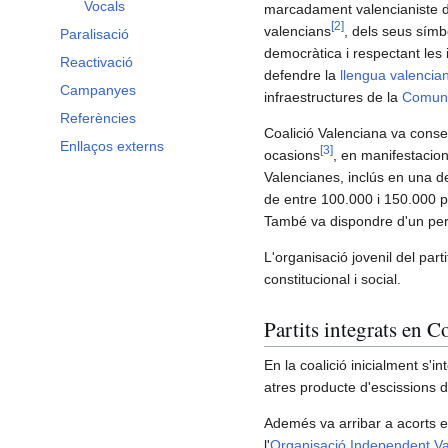
Vocals
marcadament valencianiste d
[
2
]
valencians
, dels seus símb
Paralisació
democràtica i respectant les 
Reactivació
defendre la
llengua valencia
Campanyes
infraestructures de la
Comuni
Referències
Coalició Valenciana va conseg
Enllaços externs
[
3
]
ocasions
, en manifestacion
Valencianes, inclús en una d
de entre 100.000 i 150.000 
També va dispondre d'un peri
L'organisació jovenil del par
constitucional i social.
Partits integrats en C
En la coalició inicialment s'i
atres producte d'escissions d
Ademés va arribar a acorts e
l'
Organisació Independent V