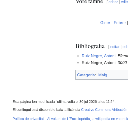
Vore també
[
editar
|
edit
Giner
|
Febrer
Bibliografia
[
editar
|
edi
Ruiz Negre, Antoni
.
Efemè
Ruiz Negre, Antoni.
3000 
Categoria
:
Maig
Esta pàgina fon modificada l'última volta el 30 jul 2026 a les 11:54.
El contingut està disponible baix la llicència
Creative Commons Atribución
Política de privacitat
Al voltant de L'Enciclopèdia, la wikipedia en valenci