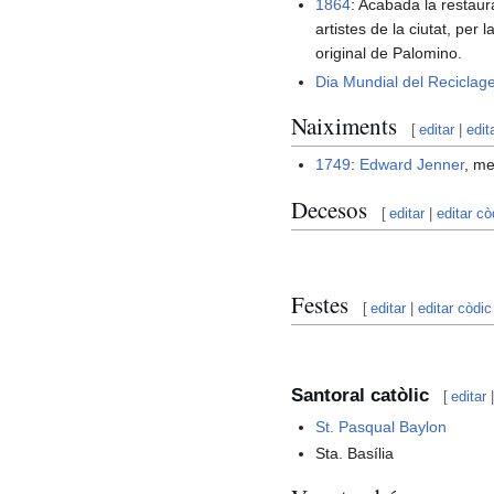
1864
: Acabada la restaura
artistes de la ciutat, per
original de Palomino.
Dia Mundial del Reciclag
Naiximents
[
editar
|
edit
1749
:
Edward Jenner
, me
Decesos
[
editar
|
editar cò
Festes
[
editar
|
editar còdic
Santoral catòlic
[
editar
St. Pasqual Baylon
Sta. Basília