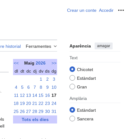
Crear un conte
Accedir
Ferrame
Aparència
amagar
re historial
Ferramentes
Text
<<
Maig
2026
>>
Chicotet
dl
dt
dc
dj
dv
ds
dg
Estàndart
1
2
3
Gran
4
5
6
7
8
9
10
.
11
12
13
14
15
16
17
s
Amplària
18
19
20
21
22
23
24
Estàndart
25
26
27
28
29
30
31
Sancera
els
Tots els dies
ell