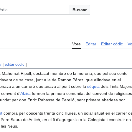
Buscar
Vore
Editar
Editar còdic
Vo
r
|
editar còdic
]
 a Mahomat Ripoll, destacat membre de la moreria, que pel seu conte
 davant de sa casa, junt a la de Ramon Pérez, que allindava en el
donava a un carreró que anava al pont sobre la
séquia
dels Tints Majors
 convent d'
Alzira
formen la primera comunitat del convent de religiose
 fundat per don Enric Rabassa de Perelló, sent primera abadesa sor
nt
compra per doscents trenta cinc lliures, un solar situat en el carrer d
Pere Saura de Antich, en el fi d'agregar-lo a la Colegiata i construir en 
 les Neus.