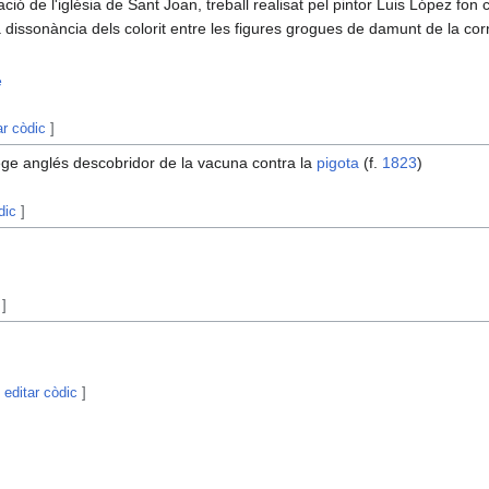
ció de l'iglésia de Sant Joan, treball realisat pel pintor Luis López fon c
 la dissonància dels colorit entre les figures grogues de damunt de la corn
e
ar còdic
]
ge anglés descobridor de la vacuna contra la
pigota
(f.
1823
)
dic
]
]
|
editar còdic
]