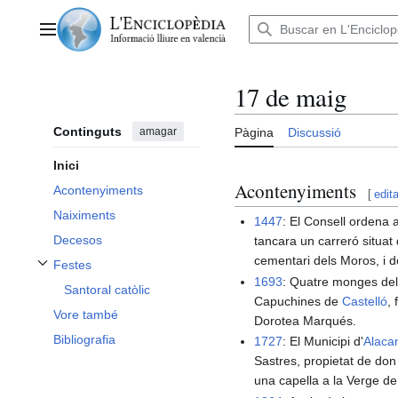
Anar
al
Menú principal
contingut
17 de maig
Continguts
amagar
Pàgina
Discussió
Inici
Acontenyiments
Acontenyiments
[
edita
Naiximents
1447
: El Consell ordena
Decesos
tancara un carreró situat
cementari dels Moros, i 
Festes
Alternar subsecció Festes
1693
: Quatre monges del
Santoral catòlic
Capuchines de
Castelló
,
Vore també
Dorotea Marqués.
Bibliografia
1727
: El Municipi d'
Alaca
Sastres, propietat de don 
una capella a la Verge de