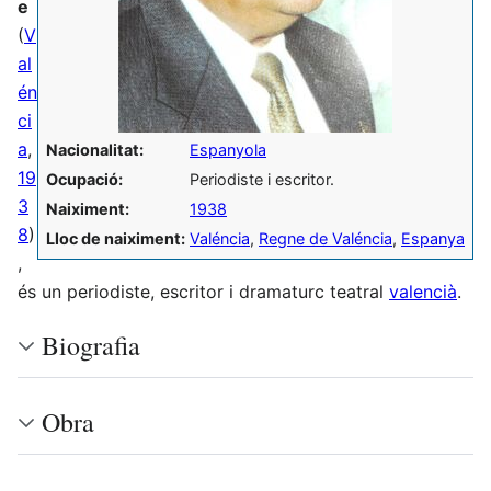
e
(
V
al
én
ci
a
,
Nacionalitat:
Espanyola
19
Ocupació:
Periodiste i escritor.
3
Naiximent:
1938
8
)
Lloc de naiximent:
Valéncia
,
Regne de Valéncia
,
Espanya
,
és un periodiste, escritor i dramaturc teatral
valencià
.
Biografia
Obra