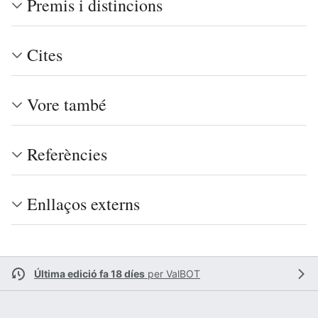
Premis i distincions
Cites
Vore també
Referències
Enllaços externs
Última edició fa 18 díes
per
ValBOT