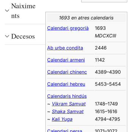
Naixime
nts
1693 en atres calendaris
Calendari gregorià
1693
Decesos
MDCXCIII
Ab urbe condita
2446
Calendari armeni
1142
Calendari chinenc
4389–4390
Calendari hebreu
5453–5454
Calendaris hindús
~
Vikram Samvat
1748–1749
~
Shaka Samvat
1615–1616
~
Kali Yuga
4794–4795
Calendari persa
1071–1072