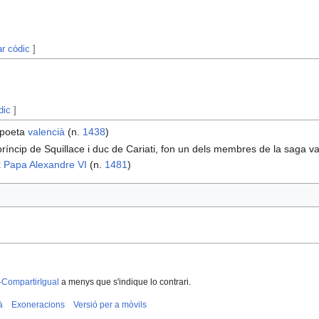
ar còdic
]
dic
]
i poeta
valencià
(n.
1438
)
príncip de Squillace i duc de Cariati, fon un dels membres de la saga v
x
Papa
Alexandre VI
(n.
1481
)
-CompartirIgual
a menys que s'indique lo contrari.
à
Exoneracions
Versió per a mòvils