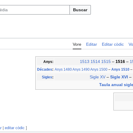
Buscar
Vore
Editar
Editar còdic
Vo
1513
1514
1515
–
1516
–
1
Anys:
Décades
:
Anys 1480
Anys 1490
Anys 1500
–
Anys 1510
–
Sigle XV
–
Sigle XVI
–
Sigles
:
Taula anual sigl
r
|
editar còdic
]