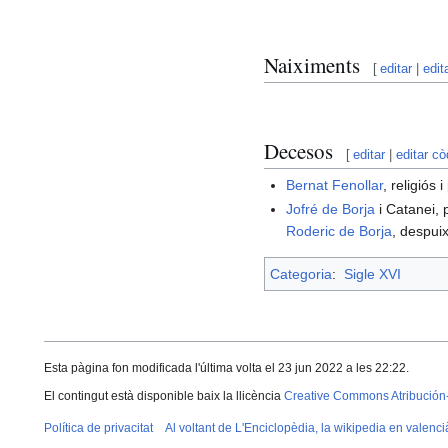
Naiximents
[
editar
|
edit
Decesos
[
editar
|
editar cò
Bernat Fenollar
, religiós 
Jofré de Borja
i Catanei, 
Roderic de Borja
, despui
Categoria
:
Sigle XVI
Esta pàgina fon modificada l'última volta el 23 jun 2022 a les 22:22.
El contingut està disponible baix la llicència
Creative Commons Atribución
Política de privacitat
Al voltant de L'Enciclopèdia, la wikipedia en valenci