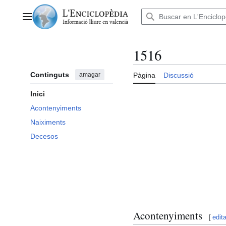
Anar
al
Menú principal
contingut
1516
Continguts
amagar
Pàgina
Discussió
Inici
Acontenyiments
Naiximents
Decesos
Acontenyiments
[
edita