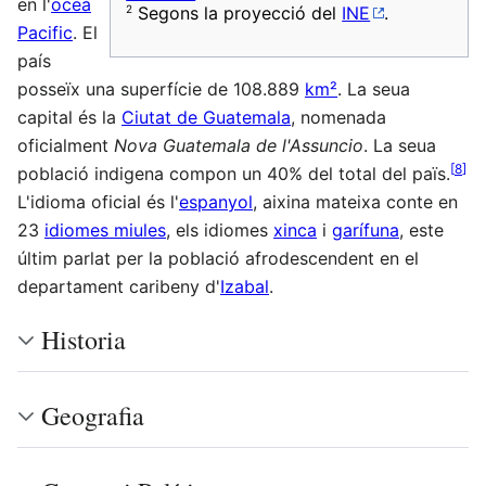
en l'
oceà
2
Segons la proyecció del
INE
.
Pacific
. El
país
posseïx una superfície de 108.889
km²
. La seua
capital és la
Ciutat de Guatemala
, nomenada
oficialment
Nova Guatemala de l'Assuncio
. La seua
[
8
]
població indigena compon un 40% del total del païs.
L'idioma oficial és l'
espanyol
, aixina mateixa conte en
23
idiomes miules
, els idiomes
xinca
i
garífuna
, este
últim parlat per la població afrodescendent en el
departament caribeny d'
Izabal
.
Historia
Geografia