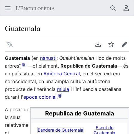
Buscar
Me
Guatemala
Llegir en un atre idioma
Descarregar en
Vigilar
Edit
Guatemala
(en
nàhuatl
:
Quauhtlemallan
‘lloc de molts
[
5
]
arbres’
)
—oficialment,
Republica de Guatemala
— és
un país situat en
Amèrica Central
, en el seu extrem
noroccidental, en una ampla cultura autòctona
producte de l'herència
miula
i l'influencia castellana
[
6
]
durant l'
epoca colonial
.
A pesar de
Republica de Guatemala
la seua
relativame
Escut de
Bandera de Guatemala
nt
Guatemala