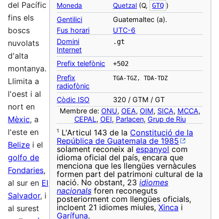
del Pacífic
Moneda
Quetzal
(Q,
GTQ
)
fins els
‎Gentilici
Guatemaltec (a).
boscs
Fus horari
UTC-6
Domini
.gt
nuvolats
Internet
d'alta
Prefix telefònic
+502
montanya.
Prefix
TGA-TGZ, TDA-TDZ
Llimita a
radiofònic
l'oest i al
Còdic ISO
320 / GTM / GT
nort en
Membre de:
ONU
,
OEA
,
OIM
,
SICA
,
MCCA
,
Mèxic
, a
CEPAL
,
OEI
,
Parlacen
,
Grup de Riu
l'este en
1
L'Articul 143 de la
Constitució de la
República de Guatemala de 1985
Belize
i el
solament reconeix al
espanyol
com
idioma oficial del país, encara que
golfo de
menciona que les llengües vernàcules
Fondaries
,
formen part del patrimoni cultural de la
nació. No obstant, 23
idiomes
al sur en
El
nacionals
foren reconeguts
Salvador
, i
posteriorment com llengües oficials,
incloent 21 idiomes miules,
Xinca
i
al surest
Garífuna
.