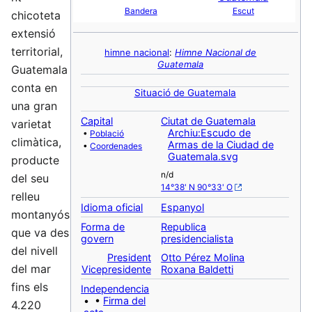
Bandera
Escut
chicoteta
extensió
territorial,
himne nacional
:
Himne Nacional de
Guatemala
Guatemala
conta en
Situació de Guatemala
una gran
Capital
Ciutat de Guatemala
varietat
Archiu:Escudo de
•
Població
climàtica,
Armas de la Ciudad de
•
Coordenades
Guatemala.svg
producte
n/d
del seu
14°38' N 90°33' O
relleu
Idioma oficial
Espanyol
montanyós
Forma de
Republica
que va des
govern
presidencialista
del nivell
President
Otto Pérez Molina
del mar
Vicepresidente
Roxana Baldetti
fins els
Independencia
• •
Firma del
4.220