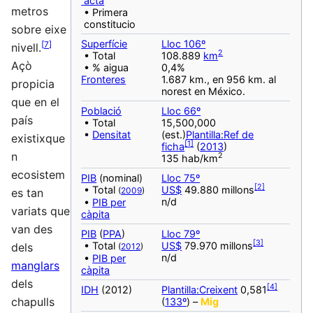
acta
metros
• Primera
constitucio
sobre eixe
Superfície
Lloc 106º
[
7
]
nivell.
2
• Total
108.889
km
Açò
• % aigua
0,4%
Fronteres
1.687 km., en 956 km. al
propicia
norest en México.
que en el
Població
Lloc 66º
país
• Total
15,500,000
•
Densitat
(est.)
Plantilla:Ref de
existixque
[
1
]
ficha
(
2013
)
n
2
135 hab/km
ecosistem
PIB
(nominal)
Lloc 75º
[
2
]
• Total
US$
49.880 millons
(
2009
)
es tan
n/d
•
PIB per
variats que
càpita
van des
PIB
(
PPA
)
Lloc 79º
[
3
]
• Total
US$
79.970 millons
dels
(
2012
)
n/d
•
PIB per
manglars
càpita
dels
[
4
]
IDH
(2012)
Plantilla:Creixent
0,581
chapulls
(
133º
) –
Mig