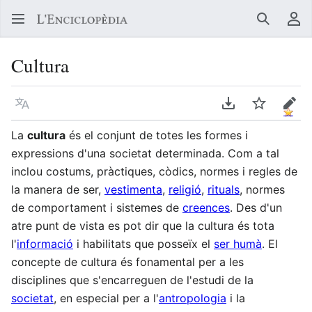
Buscar
Me
Cultura
Llegir en un atre idioma
Descarregar en
Vigilar
Edit
La
cultura
és el conjunt de totes les formes i
expressions d'una societat determinada. Com a tal
inclou costums, pràctiques, còdics, normes i regles de
la manera de ser,
vestimenta
,
religió
,
rituals
, normes
de comportament i sistemes de
creences
. Des d'un
atre punt de vista es pot dir que la cultura és tota
l'
informació
i habilitats que posseïx el
ser humà
. El
concepte de cultura és fonamental per a les
disciplines que s'encarreguen de l'estudi de la
societat
, en especial per a l'
antropologia
i la