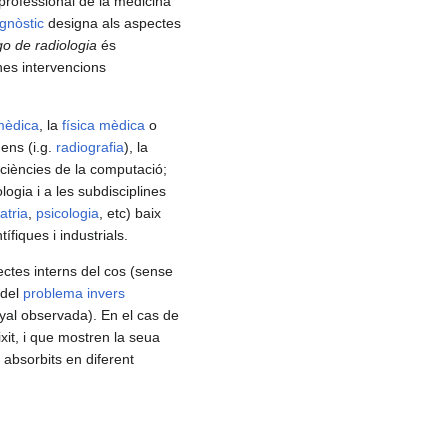
l professional de la medicina
agnòstic
designa als aspectes
go de radiologia
és
nes intervencions
mèdica
, la
física mèdica
o
gens (i.g.
radiografia
), la
 ciències de la computació;
logia i a les subdisciplines
atria
,
psicologia
, etc) baix
fiques i industrials.
ctes interns del cos (sense
 del
problema invers
enyal observada). En el cas de
ixit, i que mostren la seua
 absorbits en diferent