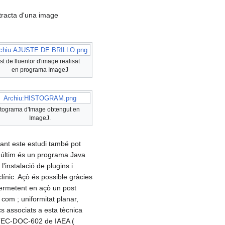
 tracta d'una image
chiu:AJUSTE DE BRILLO.png
st de lluentor d'image realisat
en programa ImageJ
Archiu:HISTOGRAM.png
tograma d'Image obtengut en
ImageJ.
tant este estudi també pot
te últim és un programa Java
l'instalació de plugins i
línic. Açò és possible gràcies
permetent en açò un post
 com ; uniformitat planar,
cs associats a esta tècnica
 TEC-DOC-602 de IAEA (