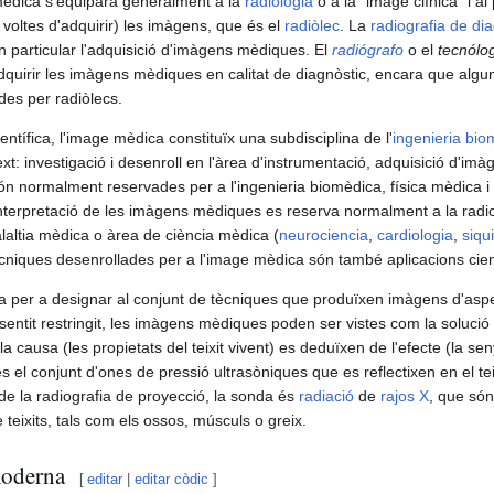
 mèdica s'equipara generalment a la
radiologia
o a la "image clínica" i a
a voltes d'adquirir) les imàgens, que és el
radiòlec
. La
radiografia de di
n particular l'adquisició d'imàgens mèdiques. El
radiógrafo
o el
tecnólo
uirir les imàgens mèdiques en calitat de diagnòstic, encara que algu
des per radiòlecs.
ntífica, l'image mèdica constituïx una subdisciplina de l'
ingenieria bio
xt: investigació i desenroll en l'àrea d'instrumentació, adquisició d'imà
són normalment reservades per a l'ingenieria biomèdica, física mèdica i
 i interpretació de les imàgens mèdiques es reserva normalment a la radio
laltia mèdica o àrea de ciència mèdica (
neurociencia
,
cardiologia
,
siqui
ècniques desenrollades per a l'image mèdica són també aplicacions cientí
a per a designar al conjunt de tècniques que produïxen imàgens d'aspe
 sentit restringit, les imàgens mèdiques poden ser vistes com la solució
la causa (les propietats del teixit vivent) es deduïxen de l'efecte (la s
és el conjunt d'ones de pressió ultrasòniques que es reflectixen en el te
 de la radiografia de proyecció, la sonda és
radiació
de
rajos X
, que són
e teixits, tals com els ossos, músculs o greix.
moderna
[
editar
|
editar còdic
]