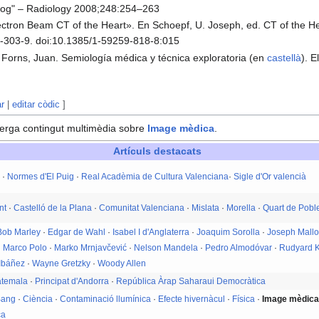
alog" – Radiology 2008;248:254–263
Electron Beam CT of the Heart». En Schoepf, U. Joseph, ed. CT of the H
-303-9. doi:10.1385/1-59259-818-8:015
s Forns, Juan. Semiología médica y técnica exploratoria (en
castellà
). 
ar
|
editar còdic
]
erga contingut multimèdia sobre
Image mèdica
.
Artículs destacats
à
·
Normes d'El Puig
·
Real Acadèmia de Cultura Valenciana
·
Sigle d'Or valencià
nt
·
Castelló de la Plana
·
Comunitat Valenciana
·
Mislata
·
Morella
·
Quart de Pobl
Bob Marley
·
Edgar de Wahl
·
Isabel I d'Anglaterra
·
Joaquim Sorolla
·
Joseph Mallo
·
Marco Polo
·
Marko Mrnjavčević
·
Nelson Mandela
·
Pedro Almodóvar
·
Rudyard K
 Ibáñez
·
Wayne Gretzky
·
Woody Allen
temala
·
Principat d'Andorra
·
República Àrap Saharaui Democràtica
Bang
·
Ciència
·
Contaminació llumínica
·
Efecte hivernàcul
·
Física
·
Image mèdic
ca