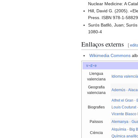
Nuclear Medicine: A Cat
Hill, David G. (2005). «
Press. ISBN 978-1-58829
Surós Batlló, Juan; Suró
1080-4
Enllaços externs
[
edit
Wikimedia Commons
alb
v
·
d
·
e
Llengua
Idioma valenci
valenciana
Geografia
Ademús
·
Alaca
valenciana
Alfret el Gran
·
Biografies
Louis Couturat
Vicente Blasco
Païssos
Alemanya
·
Gua
Alquímia
·
Big 
Ciència
Química analíti