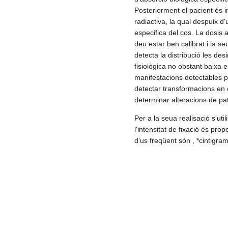
Posteriorment el pacient és i
radiactiva, la qual despuix d
especifica del cos. La dosis 
deu estar ben calibrat i la 
detecta la distribució les des
fisiològica no obstant baixa
manifestacions detectables pe
detectar transformacions en e
determinar alteracions de pat
Per a la seua realisació s'ut
l'intensitat de fixació és pro
d'us freqüent són , *cintigra