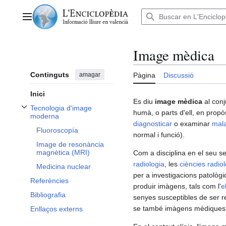
Anar
al
Menú principal
contingut
Image mèdica
Continguts
amagar
Pàgina
Discussió
Inici
Es diu
image mèdica
al con
Tecnologia d'image
humà, o parts d'ell, en propòsi
Alternar subsecció Tecnologia d'image moderna
moderna
diagnosticar
o examinar
mala
Fluoroscopía
normal i funció).
Image de resonància
magnètica (MRI)
Com a disciplina en el seu sen
radiologia
, les
ciències radio
Medicina nuclear
per a investigacions patològ
Referències
produir imàgens, tals com l'
e
Bibliografia
senyes susceptibles de ser r
se també imàgens mèdiques
Enllaços externs