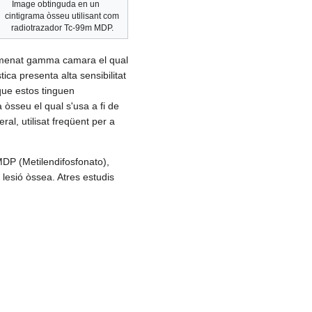
Image obtinguda en un
cintigrama òsseu utilisant com
radiotrazador Tc-99m MDP.
 nomenat gamma camara el qual
ica presenta alta sensibilitat
que estos tinguen
 òsseu el qual s'usa a fi de
al, utilisat freqüent per a
 MDP (Metilendifosfonato),
a lesió òssea. Atres estudis