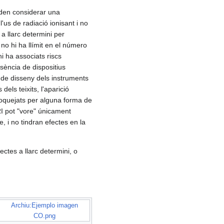
den considerar una
'us de radiació ionisant i no
a llarc determini per
t no hi ha llímit en el número
hi ha associats riscs
esència de dispositius
t de disseny dels instruments
els teixits, l'aparició
loquejats per alguna forma de
MRI pot "vore" únicament
, i no tindran efectes en la
ectes a llarc determini, o
Archiu:Ejemplo imagen
CO.png