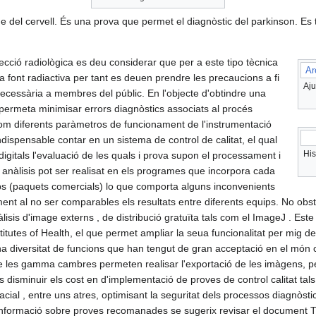
e del cervell. És una prova que permet el diagnòstic del parkinson. Es
ecció radiològica es deu considerar que per a este tipo tècnica
Ar
a font radiactiva per tant es deuen prendre les precaucions a fi
Aju
cessària a membres del públic. En l'objecte d'obtindre una
ermeta minimisar errors diagnòstics associats al procés
com diferents paràmetros de funcionament de l'instrumentació
ndispensable contar en un sistema de control de calitat, el qual
His
digitals l'evaluació de les quals i prova supon el processament i
 anàlisis pot ser realisat en els programes que incorpora cada
ps (paquets comercials) lo que comporta alguns inconvenients
ment al no ser comparables els resultats entre diferents equips. No obs
àlisis d'image externs , de distribució gratuïta tals com el ImageJ . Es
titutes of Health, el que permet ampliar la seua funcionalitat per mig de 
a diversitat de funcions que han tengut de gran acceptació en el món c
de les gamma cambres permeten realisar l'exportació de les imàgens, 
 disminuir els cost en d'implementació de proves de control calitat tals
acial , entre uns atres, optimisant la seguritat dels processos diagnòsti
informació sobre proves recomanades se sugerix revisar el document