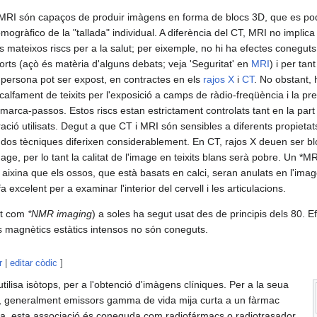
MRI són capaços de produir imàgens en forma de blocs 3D, que es po
ogràfico de la "tallada" individual. A diferència del CT, MRI no implica l
s mateixos riscs per a la salut; per eixemple, no hi ha efectes coneguts 
forts (açò és matèria d'alguns debats; veja 'Seguritat' en
MRI
) i per tan
 persona pot ser expost, en contractes en els
rajos X
i
CT
. No obstant, 
 calfament de teixits per l'exposició a camps de ràdio-freqüència i la pr
 marca-passos. Estos riscs estan estrictament controlats tant en la par
ció utilisats. Degut a que CT i MRI són sensibles a diferents propietats d
dos tècniques diferixen considerablement. En CT, rajos X deuen ser b
mage, per lo tant la calitat de l'image en teixits blans serà pobre. Un *
aixina que els ossos, que està basats en calci, seran anulats en l'image
fa excelent per a examinar l'interior del cervell i les articulacions.
nt com
*NMR imaging
) a soles ha segut usat des de principis dels 80. Ef
s magnètics estàtics intensos no són coneguts.
r
|
editar còdic
]
ilisa isòtops, per a l'obtenció d'imàgens clíniques. Per a la seua
p , generalment emissors gamma de vida mija curta a un fàrmac
ica, esta associació és coneguda com radiofármacs o radiotrasador.