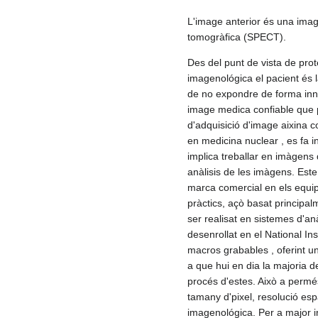
L'image anterior és una imag
tomogràfica (SPECT).
Des del punt de vista de prot
imagenológica el pacient és l
de no expondre de forma inne
image medica confiable que p
d'adquisició d'image aixina 
en medicina nuclear , es fa i
implica treballar en imàgens 
anàlisis de les imàgens. Este
marca comercial en els equi
pràctics, açò basat principal
ser realisat en sistemes d'an
desenrollat en el National Ins
macros grabables , oferint un
a que hui en dia la majoria 
procés d'estes. Això a permés
tamany d'pixel, resolució esp
imagenológica. Per a major 