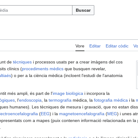
Buscar
Vore
Editar
Editar còdic
Vo
junt de
tècniques
i processos usats per a crear imàgens del cos
ts clínics (
procediments mèdics
que busquen revelar,
ltiaés
) o per a la ciència mèdica (incloent l'estudi de l'anatomia
tit més ampli, és part de l'
image biològica
i incorpora la
lògiques
, l'
endoscopia
, la
termografía
mèdica, la
fotografia mèdica
i la
m
iques humanes). Les tècniques de mesura i gravació, que no estan diss
lectroencefalografia
(
EEG
) i la
magnetoencefalografía
(
MEG
) i unes a
epresentats com a mapes (puix contenen informació relacionada en la 
.