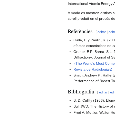
International Atomic Energy 
A modo es mostren distints an
soroll produït en el procés d
Referències
[
editar
|
edit
Galle, P. y Paulin, R. (2
efectos estocásticos no 
Gruner, E F; Barna, S L; 
Diffraction». Journal of 
«The World's Most Compre
Revista de Radiologia
Smith, Andrew P.; Rafferty
Performance of Breast To
Bibliografia
[
editar
|
edi
B. D. Cullity (1956). Ele
Bull JWD. The History of
Fred A. Mettler, Walter 