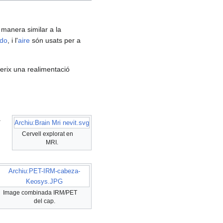
 manera similar a la
odo
, i l'
aire
són usats per a
erix una realimentació
a
Archiu:Brain Mri nevit.svg
Cervell explorat en
MRI.
Archiu:PET-IRM-cabeza-
Keosys.JPG
Image combinada IRM/PET
del cap.