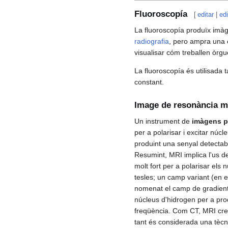
Fluoroscopía
[
editar
|
edi
La fluoroscopía produïx imàg
radiografia
, pero ampra una 
visualisar cóm treballen òrgu
La fluoroscopía és utilisada
constant.
Image de resonància m
Un instrument de
imàgens p
per a polarisar i excitar núc
produint una senyal detectab
Resumint, MRI implica l'us d
molt fort per a polarisar els
tesles; un camp variant (en e
nomenat el camp de gradient;
núcleus d'hidrogen per a pro
freqüència. Com CT, MRI cre
tant és considerada una tècn