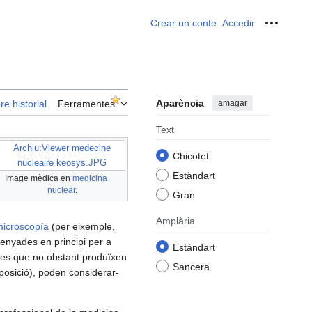
Crear un conte
Accedir
Ferrame
Aparència
amagar
re historial
Ferramentes
Text
Archiu:Viewer medecine
Chicotet
nucleaire keosys.JPG
Estàndart
Image mèdica en
medicina
nuclear
.
Gran
Amplària
icroscopía
(per eixemple,
enyades en principi per a
Estàndart
tres que no obstant produïxen
Sancera
posició), poden considerar-