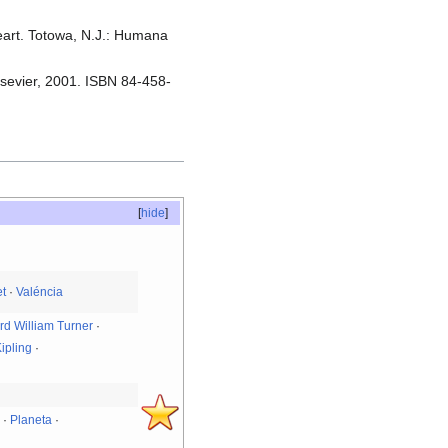
eart. Totowa, N.J.: Humana
Elsevier, 2001. ISBN 84-458-
[
hide
]
et
·
Valéncia
rd William Turner
·
ipling
·
a
·
Planeta
·