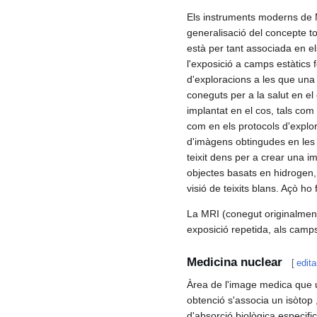
Els instruments moderns de 
generalisació del concepte tom
està per tant associada en el
l'exposició a camps estàtics 
d'exploracions a les que una
coneguts per a la salut en el
implantat en el cos, tals com
com en els protocols d'explora
d'imàgens obtingudes en les 
teixit dens per a crear una i
objectes basats en hidrogen, 
visió de teixits blans. Açò ho 
La MRI (conegut originalme
exposició repetida, als camp
Medicina nuclear
[
edita
Àrea de l'image medica que ut
obtenció s'associa un isòto
d'absorció biològica especif