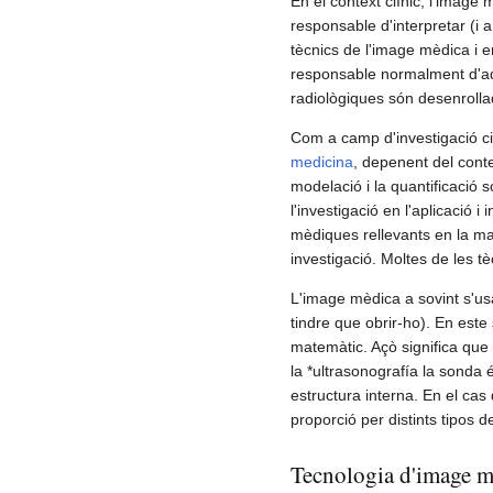
En el context clínic, l'image
responsable d'interpretar (i 
tècnics de l'image mèdica i e
responsable normalment d'adq
radiològiques són desenrolla
Com a camp d'investigació cie
medicina
, depenent del conte
modelació i la quantificació 
l'investigació en l'aplicació
mèdiques rellevants en la ma
investigació. Moltes de les t
L'image mèdica a sovint s'us
tindre que obrir-ho). En este
matemàtic. Açò significa que 
la *ultrasonografía la sonda 
estructura interna. En el cas
proporció per distints tipos d
Tecnologia d'image 