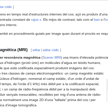
tar còdic
]
ens en temps real d'estructures internes del cos; açò es produïx d'una
entrada constant de
rajos x
. Els mijos de contrast, tals com el
bari
o l'
i
ens interns.
 també en procediments guiats per image quan durant el procés es requ
agnètica (MRI)
[
editar
|
editar còdic
]
er resonància magnètica
(
Scaner MRI
) usa imans d'elevada potènci
leus d'hidrogen (protó únic) en molècules d'aigua en teixits humans,
le que està codificada espacialment produint imàgens del cos.
e tres classes de camps electromagnètics: un camp magnètic estàtic
 núcleus d'hidrogen, nomenat el camp estàtic, d'un orde d'unitat de
l temps, de l'orde d'1 kHz) més dèbil per a la codificació espacial,
 i un camp de ràdio-freqüència dèbil per a la manipulació dels
duir senyals mesurables, recollides per mig d'una antena de ràdio-
a normalment una image 2D d'una "tallada" prima del cos i per
ica d'image tomográfica.