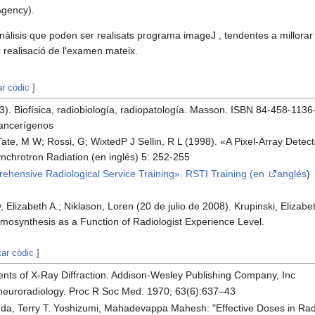
Agency).
àlisis que poden ser realisats programa imageJ , tendentes a millorar l'
e realisació de l'examen mateix.
ar còdic
]
003). Biofísica, radiobiología, radiopatología. Masson. ISBN 84-458-11
cancerígenos
Tate, M W; Rossi, G; WixtedP J Sellin, R L (1998). «A Pixel-Array Detec
Synchrotron Radiation (en inglés) 5: 252-255
hensive Radiological Service Training». RSTI Training (en
anglés
)
, Elizabeth A.; Niklason, Loren (20 de julio de 2008). Krupinski, Elizabeth
mosynthesis as a Function of Radiologist Experience Level.
tar còdic
]
ments of X-Ray Diffraction. Addison-Wesley Publishing Company, Inc
 neuroradiology. Proc R Soc Med. 1970; 63(6):637–43
Huda, Terry T. Yoshizumi, Mahadevappa Mahesh: "Effective Doses in Rad