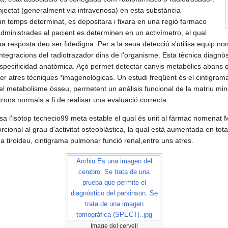
njectat (generalment via intravenosa) en esta substància
'un temps determinat, es depositara i fixara en una regió farmaco
administrades al pacient es determinen en un activímetro, el qual
seua resposta deu ser fidedigna. Per a la seua detecció s'utilisa equip
integracions del radiotrazador dins de l'organisme. Esta tècnica diagnòst
 especificidad anatòmica. Açò permet detectar canvis metabòlics abans 
r atres tècniques *imagenológicas. Un estudi freqüent és el cintigrama
l metabolisme òsseu, permetent un anàlisis funcional de la matriu miner
rons normals a fi de realisar una evaluació correcta.
ilisa l'isòtop tecnecio99 meta estable el qual és unit al fàrmac nomenat
porcional al grau d'activitat osteoblástica, la qual està aumentada en tot
ma tiroideu, cintigrama pulmonar funció renal,entre uns atres.
Archiu:Es una imagen del
cerebro. Se trata de una
prueba que permite el
diagnóstico del parkinson. Se
trata de una imagen
tomográfica (SPECT)..jpg
Image del cervell