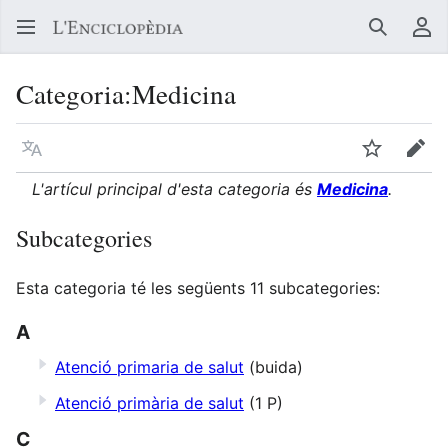
Buscar
Me
Categoria
:
Medicina
Llegir en un atre idioma
Vigilar
Edit
L'artícul principal d'esta categoria és
Medicina
.
Subcategories
Esta categoria té les següents 11 subcategories:
A
Atenció primaria de salut
(buida)
Atenció primària de salut
(1 P)
C