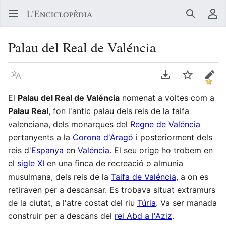
Buscar
Me
Palau del Real de Valéncia
Llegir en un atre idioma
Descarregar en
Vigilar
Edit
El
Palau del Real de Valéncia
nomenat a voltes com a
Palau Real
, fon l'antic palau dels reis de la taifa
valenciana, dels monarques del
Regne de Valéncia
pertanyents a la
Corona d'Aragó
i posteriorment dels
reis d'
Espanya
en
Valéncia
. El seu orige ho trobem en
el
sigle XI
en una finca de recreació o almunia
musulmana, dels reis de la
Taifa de Valéncia
, a on es
retiraven per a descansar. Es trobava situat extramurs
de la ciutat, a l'atre costat del riu
Túria
. Va ser manada
construir per a descans del
rei Abd a l'Aziz
.