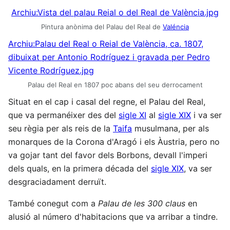
Archiu:Vista del palau Reial o del Real de València.jpg
Pintura anònima del Palau del Real de
Valéncia
Archiu:Palau del Real o Reial de València, ca. 1807,
dibuixat per Antonio Rodríguez i gravada per Pedro
Vicente Rodríguez.jpg
Palau del Real en 1807 poc abans del seu derrocament
Situat en el cap i casal del regne, el Palau del Real,
que va permanéixer des del
sigle XI
al
sigle XIX
i va ser
seu règia per als reis de la
Taifa
musulmana, per als
monarques de la Corona d'Aragó i els Àustria, pero no
va gojar tant del favor dels Borbons, devall l'imperi
dels quals, en la primera década del
sigle XIX
, va ser
desgraciadament derruït.
També conegut com a
Palau de les 300 claus
en
alusió al número d'habitacions que va arribar a tindre.