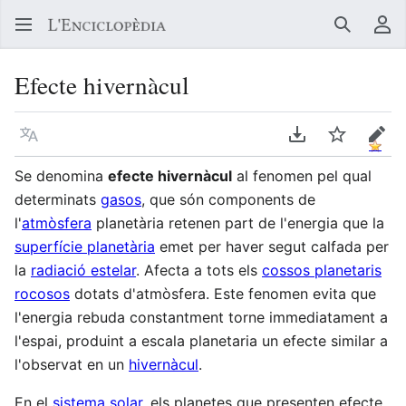
Buscar
Me
Efecte hivernàcul
Llegir en un atre idioma
Descarregar en
Vigilar
Edit
Se denomina
efecte hivernàcul
al fenomen pel qual
determinats
gasos
, que són components de
l'
atmòsfera
planetària retenen part de l'energia que la
superfície planetària
emet per haver segut calfada per
la
radiació estelar
. Afecta a tots els
cossos planetaris
rocosos
dotats d'atmòsfera. Este fenomen evita que
l'energia rebuda constantment torne immediatament a
l'espai, produint a escala planetaria un efecte similar a
l'observat en un
hivernàcul
.
En el
sistema solar
, els planetes que presenten efecte