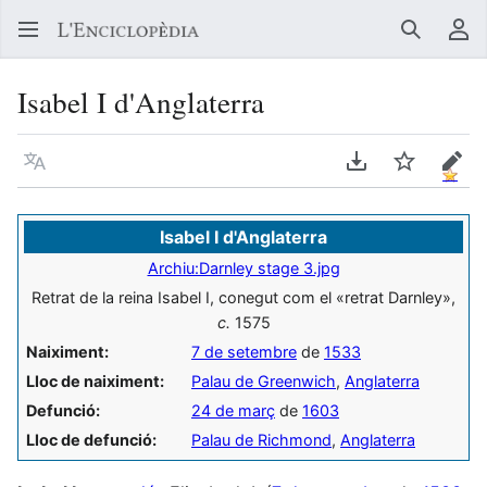
Buscar
Me
Isabel I d'Anglaterra
Llegir en un atre idioma
Descarregar en
Vigilar
Edit
Isabel I d'Anglaterra
Archiu:Darnley stage 3.jpg
Retrat de la reina Isabel I, conegut com el «retrat Darnley»,
c.
1575
Naiximent:
7 de setembre
de
1533
Lloc de naiximent:
Palau de Greenwich
,
Anglaterra
Defunció:
24 de març
de
1603
Lloc de defunció:
Palau de Richmond
,
Anglaterra