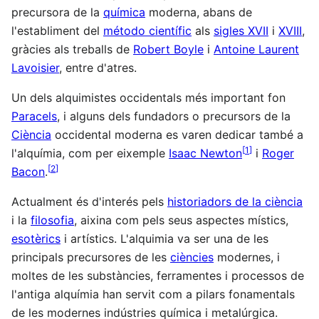
precursora de la
química
moderna, abans de
l'establiment del
método científic
als
sigles XVII
i
XVIII
,
gràcies als treballs de
Robert Boyle
i
Antoine Laurent
Lavoisier
, entre d'atres.
Un dels alquimistes occidentals més important fon
Paracels
, i alguns dels fundadors o precursors de la
Ciència
occidental moderna es varen dedicar també a
[
1
]
l'alquímia, com per eixemple
Isaac Newton
i
Roger
[
2
]
Bacon
.
Actualment és d'interés pels
historiadors de la ciència
i la
filosofia
, aixina com pels seus aspectes místics,
esotèrics
i artístics. L'alquimia va ser una de les
principals precursores de les
ciències
modernes, i
moltes de les substàncies, ferramentes i processos de
l'antiga alquímia han servit com a pilars fonamentals
de les modernes indústries química i metalúrgica.