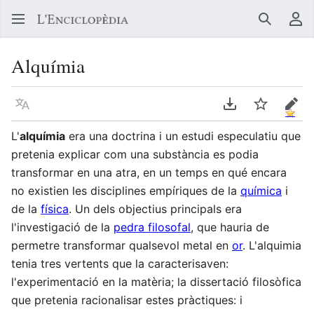
Buscar
Me
Alquímia
Llegir en un atre idioma
Descarregar en
Vigilar
Edit
L'
alquímia
era una doctrina i un estudi especulatiu que
pretenia explicar com una substància es podia
transformar en una atra, en un temps en qué encara
no existien les disciplines empíriques de la
química
i
de la
física
. Un dels objectius principals era
l'investigació de la
pedra filosofal
, que hauria de
permetre transformar qualsevol metal en
or
. L'alquimia
tenia tres vertents que la caracterisaven:
l'experimentació en la matèria; la dissertació filosòfica
que pretenia racionalisar estes pràctiques: i