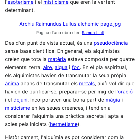
l'
esoterisme
i el
misticisme
que eren la vertent
determinant.
Archiu:Raimundus Lullus alchemic page.jpg
Pàgina d'una obra d'en
Ramon Llull
Des d'un punt de vista actual, és una
pseudociència
sense base científica. En general, els alquimistes
creien que tota la
matèria
estava composta per quatre
elements: terra,
aire
,
aigua
i
foc
. En el pla espiritual,
els alquimistes havien de transmutar la seua pròpia
ànima
abans de transmutar els
metals
, això vol dir que
havien de purificar-se, preparar-se per mig de l'
oració
i el
dejuni
. Incorporaven una bona part de
màgia
i
misticisme
en les seues creences, i tendien a
considerar l'alquímia una pràctica secreta i apta a
soles pels iniciats (
hermetisme
).
Històricament, l'alquímia es pot considerar com la