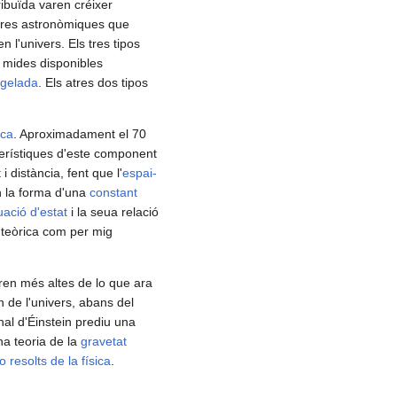
ibuïda varen créixer
ctures astronòmiques que
 l'univers. Els tres tipos
s mides disponibles
 gelada
. Els atres dos tipos
sca
. Aproximadament el 70
cterístiques d'este component
 i distància, fent que l'
espai-
n la forma d'una
constant
ació d'estat
i la seua relació
a teòrica com per mig
eren més altes de lo que ara
 de l'univers, abans del
onal d'Éinstein prediu una
una teoria de la
gravetat
 resolts de la física
.