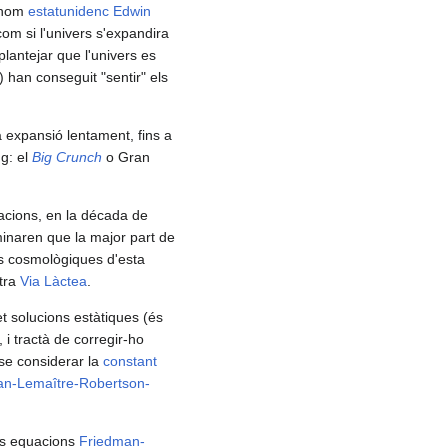
rònom
estatunidenc
Edwin
om si l'univers s'expandira
 plantejar que l'univers es
) han conseguit "sentir" els
a expansió lentament, fins a
ng: el
Big Crunch
o Gran
vacions, en la década de
minaren que la major part de
ns cosmològiques d'esta
stra
Via Làctea
.
t solucions estàtiques (és
 i tractà de corregir-ho
se considerar la
constant
an-Lemaître-Robertson-
es equacions
Friedman-