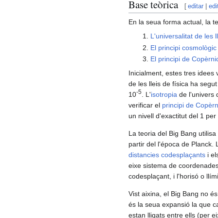
Base teòrica
[
editar
|
edi
En la seua forma actual, la t
L'universalitat de les l
El principi cosmològic
El principi de Copèrni
Inicialment, estes tres idees 
de les lleis de física ha segu
-5
10
. L'
isotropia
de l'univers 
verificar el
principi de Copèrn
un nivell d'exactitut del 1 per
La teoria del Big Bang utilisa
partir del l'época de Planck
distancies codesplaçants
i e
eixe sistema de coordenades
codesplaçant, i l'horisó o llím
Vist aixina, el Big Bang no és
és la seua expansió la que ca
estan lligats entre ells (per 