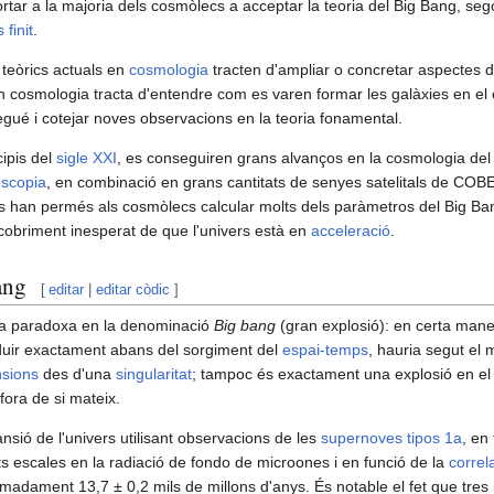
ortar a la majoria dels cosmòlecs a acceptar la teoria del Big Bang, sego
 finit
.
s teòrics actuals en
cosmologia
tracten d'ampliar o concretar aspectes de
en cosmologia tracta d'entendre com es varen formar les galàxies en el 
egué i cotejar noves observacions en la teoria fonamental.
cipis del
sigle XXI
, es conseguiren grans alvanços en la cosmologia del
escopia
, en combinació en grans cantitats de senyes satelitals de COBE
s han permés als cosmòlecs calcular molts dels paràmetros del Big Bang
scobriment inesperat de que l'univers està en
acceleració
.
ang
[
editar
|
editar còdic
]
ta paradoxa en la denominació
Big bang
(gran explosió): en certa mane
duir exactament abans del sorgiment del
espai-temps
, hauria segut el 
sions
des d'una
singularitat
; tampoc és exactament una explosió en el s
ora de si mateix.
sió de l'univers utilisant observacions de les
supernoves tipos 1a
, en
ts escales en la radiació de fondo de microones i en funció de la
correl
madament 13,7 ± 0,2 mils de millons d'anys. És notable el fet que tre