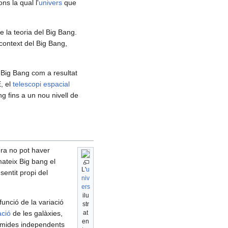
ns la qual l'
univers
que
 la teoria del Big Bang.
context del Big Bang,
 Big Bang com a resultat
, el
telescopi espacial
 fins a un nou nivell de
ra no pot haver
mateix Big bang el
L'
u
entit propi del
niv
ers
ilu
 funció de la variació
str
ació
de les galàxies,
at
en
s mides independents