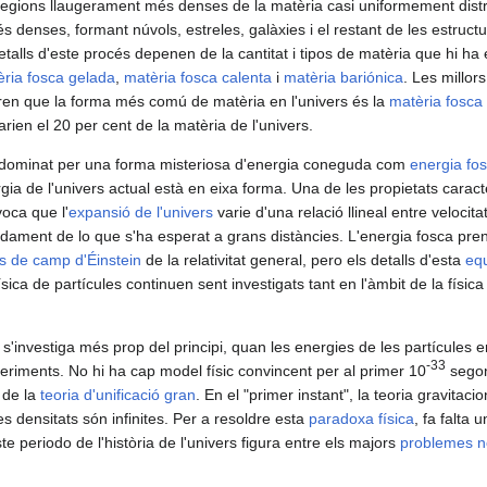
regions llaugerament més denses de la matèria casi uniformement distr
s denses, formant núvols, estreles, galàxies i el restant de les estru
alls d'este procés depenen de la cantitat i tipos de matèria que hi ha en
ria fosca gelada
,
matèria fosca calenta
i
matèria bariónica
. Les millor
en que la forma més comú de matèria en l'univers és la
matèria fosca
rien el 20 per cent de la matèria de l'univers.
ar dominat per una forma misteriosa d'energia coneguda com
energia fo
rgia de l'univers actual està en eixa forma. Una de les propietats cara
voca que l'
expansió de l'univers
varie d'una relació llineal entre velocitat
ament de lo que s'ha esperat a grans distàncies. L'energia fosca pre
s de camp d'Éinstein
de la relativitat general, pero els detalls d'esta
equ
ísica de partícules continuen sent investigats tant en l'àmbit de la físic
'investiga més prop del principi, quan les energies de les partícules 
-33
eriments. No hi ha cap model físic convincent per al primer 10
segon
 de la
teoria d'unificació gran
. En el "primer instant", la teoria gravitaci
s densitats són infinites. Per a resoldre esta
paradoxa física
, fa falta 
e periodo de l'història de l'univers figura entre els majors
problemes no