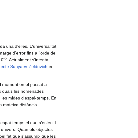
a una d'elles. L'universalitat
marge d'error fins a l'orde de
-5
10
. Actualment s'intenta
fecte Sunyaev-Zeldovich
en
l moment en el passat a
es quals les nomenades
a les mides d'espai-temps. En
a mateixa distància
'espai-temps el que s'estén. I
e univers. Quan els objectes
 pel fet que s'assumix que les