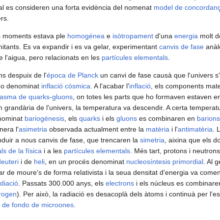
ual es consideren una forta evidència del nomenat
model de concordan
rs.
rs moments estava ple
homogénea
e
isòtropament
d'una
energia
molt d
itants. Es va expandir i es va gelar, experimentant
canvis de fase
anàle
e l'aigua, pero relacionats en les
partícules elementals
.
s despuix de l'
época de Planck
un canvi de fase causà que l'univers s
do denominat
inflació còsmica
. A l'acabar l'
inflació
, els components mater
lasma de quarks-gluons
, on totes les parts que ho formaven estaven 
en grandària de l'univers, la temperatura va descendir. A certa temperat
enominat
bariogénesis
, els
quarks
i els
gluons
es combinaren en
barions
nera l'
asimetria
observada actualment entre la
matèria
i l'
antimatèria
. 
duir a nous canvis de fase, que trencaren la
simetria
, aixina que els 
s de la física
i a les
partícules elementals
. Més tart, protons i neutro
deuteri
i de
heli
, en un procés denominat
nucleosíntesis primordial
. Al g
r de moure's de forma relativista i la seua densitat d'energia va come
diació
. Passats 300.000 anys, els
electrons
i els núcleus es combinaren
rogen
). Per això, la radiació es desacoplà dels àtoms i continuà per l'
ó de fondo de microones
.