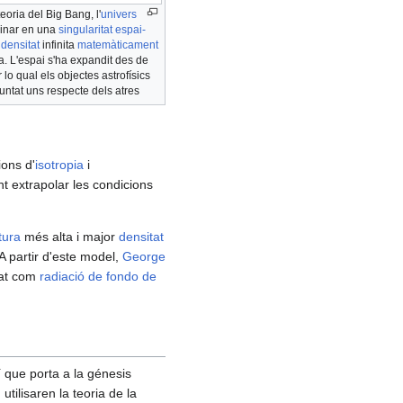
eoria del Big Bang, l'
univers
ginar en una
singularitat espai-
e
densitat
infinita
matemàticament
. L'espai s'ha expandit des de
r lo qual els objectes astrofísics
luntat uns respecte dels atres
ions d'
isotropia
i
nt extrapolar les condicions
tura
més alta i major
densitat
 A partir d'este model,
George
jat com
radiació de fondo de
í que porta a la génesis
, utilisaren la teoria de la