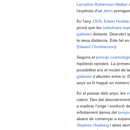
Lemaître-Robertson-Walker
i
l'
explosió
d'un
àtom
primigen
En l'any
1929
,
Edwin Hubble
provà que les
nebuloses espi
galàxies
distants. Descobrí 
la seua distància. Este fet e
Edward Christianson
).
Segons el
principi cosmològi
hipòtesis opostes. La primer
possibilitat era el model de l
galàxies
s'allunten entre si. E
anys va hi hagué un número d
En el passar dels anys, les
e
calent. Des del descobriment
a explicar l'orige i evolució d
infinitament densa del
temps
abans de començar a expandi
Stephen Hawking
i atres dem