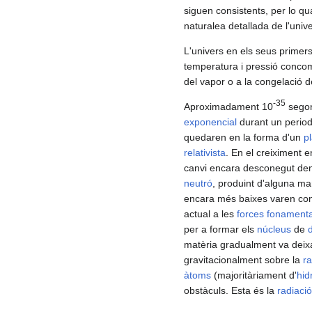
siguen consistents, per lo q
naturalea detallada de l'unive
L'univers en els seus prime
temperatura i pressió concom
del vapor o a la congelació d
-35
Aproximadament 10
segon
exponencial
durant un perio
quedaren en la forma d'un
p
relativista
. En el creiximent 
canvi encara desconegut d
neutró
, produint d'alguna ma
encara més baixes varen con
actual a les
forces fonamental
per a formar els
núcleus
de
matèria gradualment va deixa
gravitacionalment sobre la
ra
àtoms
(majoritàriament d'
hid
obstàculs. Esta és la
radiaci