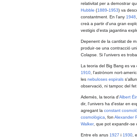
relativitat per a demostrar 
Hubble
(
1889
-
1953
) va desc
constantment. En l'any
1948
creà a partir d'una gran expl
vestigis d'esta jagantina expl
Depenent de la cantitat de ma
produir-se una contracció uni
Colapse. Si l'univers es trob
La teoria del Big Bang es va 
1910
, l'astrònom nort-ameri
les
nebuloses espirals
s'allu
observació, ni tampoc del fe
Ademés, la teoria d'
Albert Éi
dir, l'univers ha d'estar en e
agregant la
constant cosmol
cosmològica
, fon
Alexander 
Walker
, que pot expandir-se 
Entre els anys
1927
i
1930
, 