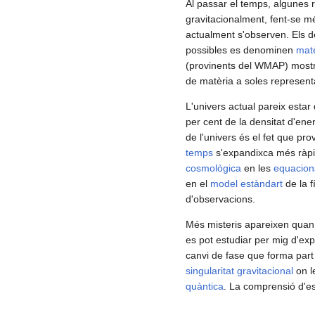
Al passar el temps, algunes 
gravitacionalment, fent-se mé
actualment s'observen. Els det
possibles es denominen
matè
(provinents del WMAP) mostr
de matèria a soles representa
L'univers actual pareix est
per cent de la densitat d'ene
de l'univers és el fet que pro
temps
s'expandixca més ràpid
cosmològica
en les
equacion
en el
model estàndart
de la f
d'observacions.
Més misteris apareixen quan s
es pot estudiar per mig d'exp
canvi de fase que forma part
singularitat gravitacional
on le
quàntica
. La comprensió d'est