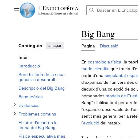
Anar
al
Menú principal
contingut
Big Bang
Continguts
amagar
Pàgina
Discussió
Alternar subsecció Problemes comuns
Inici
Alternar subsecció Evidències
En
cosmologia física
, la
teor
Introducció
model científic
que tracta d'ex
Breu història de la seua
partir d'una
singularitat espa
génesis i desenroll
d'expansió de l'univers des d
Descripció del Big Bang
deduïx d'una colecció de sol
nomenades
models de Fried
Base teòrica
Bang" s'utilisa tant per a re
Evidències
l'expansió observable de l'un
Problemes comuns
sentit més general per a refe
El futur d'acort en la
l'
evolució
del mateix.
teoria del Big Bang
Física especulativa més