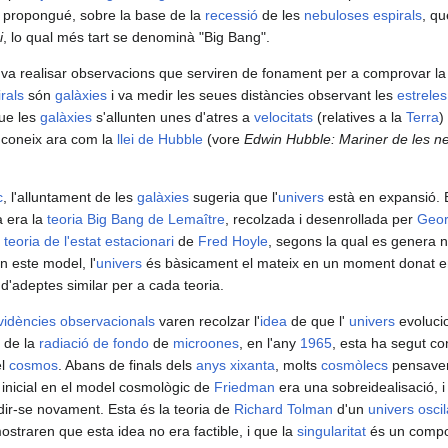
 propongué, sobre la base de la
recessió
de les
nebuloses espirals
, qu
i
, lo qual més tart se denominà "Big Bang".
va realisar observacions que serviren de fonament per a comprovar l
rals
són
galàxies
i va medir les seues distàncies observant les
estreles
que les
galàxies
s'allunten unes d'atres a
velocitats
(relatives a la
Terra
)
s coneix ara com la
llei de Hubble
(vore
Edwin Hubble: Mariner de les n
c
, l'alluntament de les
galàxies
sugeria que l'
univers
està en expansió. E
a era la
teoria Big Bang de Lemaître
, recolzada i desenrollada per
Geo
a
teoria de l'estat estacionari
de
Fred Hoyle
, segons la qual es genera
n este model, l'
univers
és bàsicament el mateix en un moment donat e
'adeptes similar per a cada teoria.
vidències observacionals
varen recolzar l'
idea
de que l'
univers
evolucio
 de la
radiació de fondo
de
microones
, en l'any
1965
, esta ha segut co
el
cosmos
. Abans de finals dels
anys xixanta
, molts
cosmòlecs
pensave
inicial en el model cosmològic de
Friedman
era una sobreidealisació, i
r-se novament. Esta és la teoria de
Richard Tolman
d'un
univers oscil
ostraren que esta idea no era factible, i que la
singularitat
és un compo