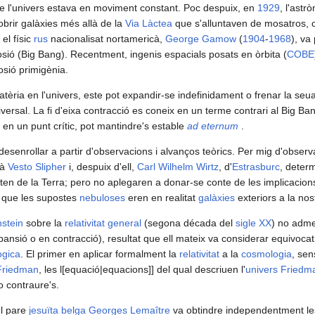
que l'univers estava en moviment constant. Poc despuix, en
1929
, l'ast
obrir galàxies més allà de la
Via Làctea
que s'alluntaven de mosatros, c
, el físic
rus
nacionalisat nortamericà,
George Gamow
(
1904
-
1968
), va
osió (Big Bang). Recentment, ingenis espacials posats en òrbita (
COBE
osió primigènia.
tèria en l'univers, este pot expandir-se indefinidament o frenar la seu
versal. La fi d'eixa contracció es coneix en un terme contrari al Big Ba
a en un punt crític, pot mantindre's estable
ad eternum
.
desenrollar a partir d'observacions i alvanços teòrics. Per mig d'obser
cà
Vesto Slipher
i, despuix d'ell,
Carl Wilhelm Wirtz
, d'
Estrasburc
, deter
nten de la Terra; pero no aplegaren a donar-se conte de les implicacio
t que les supostes
nebuloses
eren en realitat
galàxies
exteriors a la no
nstein
sobre la
relativitat general
(segona década del
sigle XX
) no adme
xpansió o en contracció), resultat que ell mateix va considerar equivocat,
ògica
. El primer en aplicar formalment la
relativitat
a la
cosmologia
, sen
Friedman
, les l[equació|equacions]] del qual descriuen l'
univers
Friedm
o contraure's.
el pare
jesuïta
belga
Georges Lemaître
va obtindre independentment l