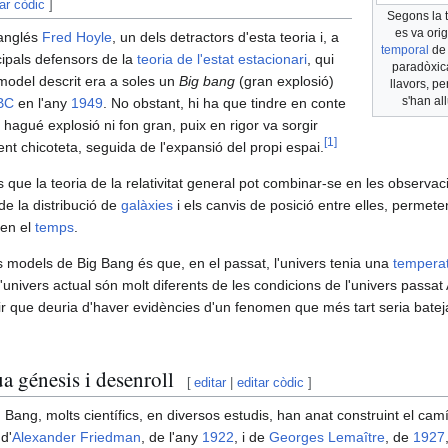
tar còdic
]
Segons la t
es va ori
anglés
Fred Hoyle
, un dels detractors d'esta teoria i, a
temporal
d
cipals defensors de la
teoria de l'estat estacionari
, qui
paradòxica
 model descrit era a soles un
Big bang
(gran explosió)
llavors, pe
s'han al
BC
en l'any
1949
. No obstant, hi ha que tindre en conte
hi hagué explosió ni fon gran, puix en rigor va sorgir
[
1
]
ent chicoteta, seguida de l'expansió del propi espai.
s que la teoria de la relativitat general pot combinar-se en les observac
e la distribució de
galàxies
i els canvis de posició entre elles, permete
 en el
temps
.
 models de Big Bang és que, en el passat, l'univers tenia una
tempera
 l'univers actual són molt diferents de les condicions de l'univers passat
r que deuria d'haver evidències d'un fenomen que més tart seria bate
ua génesis i desenroll
[
editar
|
editar còdic
]
g Bang, molts científics, en diversos estudis, han anat construint el cam
 d'
Alexander Friedman
, de l'any
1922
, i de
Georges Lemaître
, de
1927