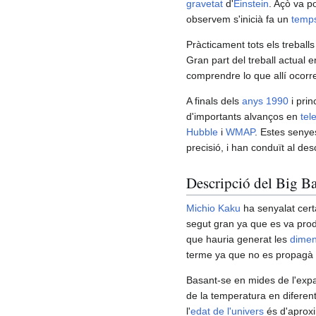
gravetat
d'
Éinstein
. Açò va p
observem s'inicià fa un
temps
Pràcticament tots els treball
Gran part del treball actual 
comprendre lo que allí ocorr
A finals dels
anys 1990
i prin
d'importants alvanços en
tel
Hubble
i
WMAP
. Estes senye
precisió, i han conduït al de
Descripció del Big B
Michio Kaku
ha senyalat cer
segut gran ya que es va pro
que hauria generat les
dimen
terme ya que no es propagà f
Basant-se en mides de l'expan
de la temperatura en diferen
l'
edat de l'univers
és d'aproxi