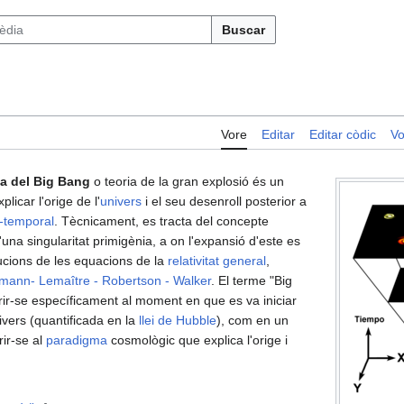
Buscar
Vore
Editar
Editar còdic
Vo
ia del Big Bang
o teoria de la gran explosió és un
plicar l'orige de l'
univers
i el seu desenroll posterior a
i-temporal
. Tècnicament, es tracta del concepte
'una singularitat primigènia, a on l'expansió d'este es
ucions de les equacions de la
relativitat general
,
mann- Lemaître - Robertson - Walker
. El terme "Big
ferir-se específicament al moment en que es va iniciar
ivers (quantificada en la
llei de Hubble
), com en un
rir-se al
paradigma
cosmològic que explica l'orige i