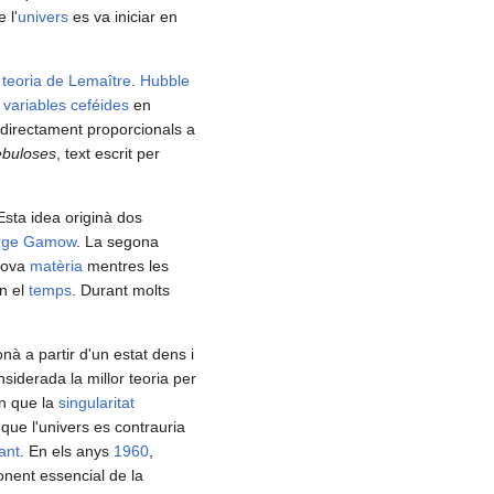
e l'
univers
es va iniciar en
a
teoria de Lemaître
.
Hubble
 variables ceféides
en
 directament proporcionals a
ebuloses
, text escrit per
sta idea originà dos
rge Gamow
. La segona
 nova
matèria
mentres les
n el
temps
. Durant molts
nà a partir d'un estat dens i
nsiderada la millor teoria per
n que la
singularitat
 que l'univers es contrauria
ant
. En els anys
1960
,
nent essencial de la