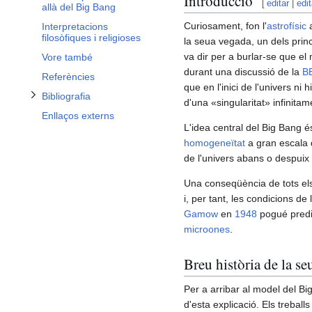
Alternar subsecció Bibliografia
Introducció
[
editar
|
edi
allà del Big Bang
Curiosament, fon l'
astrofísic
Interpretacions
filosòfiques i religioses
la seua vegada, un dels prin
va dir per a burlar-se que el
Vore també
durant una discussió de la
B
Referències
que en l'inici de l'univers ni 
Bibliografia
d'una «singularitat» infinitam
Enllaços externs
L'idea central del Big Bang é
homogeneïtat
a gran escala d
de l'univers abans o despuix
Una conseqüència de tots els
i, per tant, les condicions de
Gamow
en
1948
pogué predi
microones
.
Breu història de la se
Per a arribar al model del Bi
d'esta explicació. Els treballs