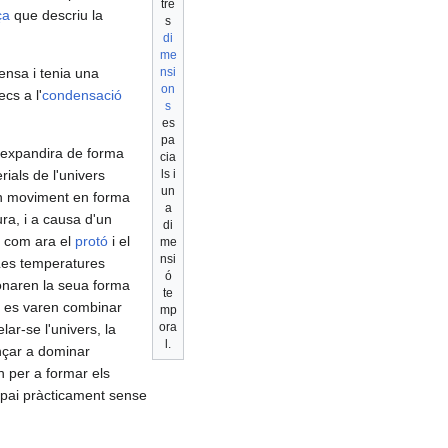
tre
ça
que descriu la
s
di
me
ensa i tenia una
nsi
on
cs a l'
condensació
s
es
pa
'expandira de forma
cia
ials de l'univers
ls i
un
en moviment en forma
a
ura, i a causa d'un
di
com ara el
protó
i el
me
nsi
Les temperatures
ó
donaren la seua forma
te
ns es varen combinar
mp
ora
elar-se l'univers, la
l.
nçar a dominar
 per a formar els
espai pràcticament sense