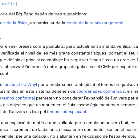
tar còdic
]
eoria del Big Bang depén de tres suposicions:
leis de la física
, en particular de la
teoria de la relativitat general
c
varen ser preses com a postulats, pero actualment s'intenta verificar cad
t verificada al nivell de les més grans constants físiques, portant el seu 
que definix el principi cosmològic ha segut verificada fins a un orde de 
ic
observant l'interacció entre grups de galàxies i el CMB per mig del
e
 cent.
 el
postulat de Weyl
per a medir sense ambigüitat el temps en qualsevo
. Les mides en este sistema depenen de
coordenades conformals
, en l
ls
temps conformal
permeten no considerar l'expansió de l'univers per 
, els objectes que es mouen en el fluix cosmològic mantenen sempre l
it de l'univers es fixa pel
temps codesplaçant
.
 una explosió de matèria que s'allunta per a omplir un univers buit; és l
usa l'increment de la distància física entre dos punts fixos en el nostr
eixemple, per una galàxia), no s'allunten en l'expansió de l'espai-temps,