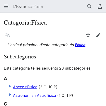
Buscar
Me
Categoria
:
Física
Llegir en un atre idioma
Vigilar
Edit
L'artícul principal d'esta categoria és
Física
.
Subcategories
Esta categoria té les següents 28 subcategories:
A
Anexos:Física
(2 C, 10 P)
Astronomia i Astrofísica
(1 C, 1 P)
C