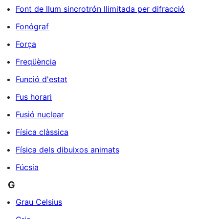
Font de llum sincrotrón llimitada per difracció
Fonógraf
Força
Freqüència
Funció d'estat
Fus horari
Fusió nuclear
Física clàssica
Física dels dibuixos animats
Fúcsia
G
Grau Celsius