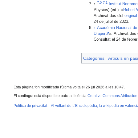
7,0
7,1
↑
Institut Nortame
Physics) (ed.): «
Robert 
Archivat des d'el
original
24 de juliol de 2023.
↑
Acadèmia Nacional de
Draper
». Archivat des 
Consultat el 24 de febre
Categories
:
Artículs en pa
Esta pàgina fon modificada l'última volta el 26 jul 2026 a les 10:47.
El contingut està disponible baix la llicència
Creative Commons Atribución
Política de privacitat
Al voltant de L'Enciclopèdia, la wikipedia en valenci