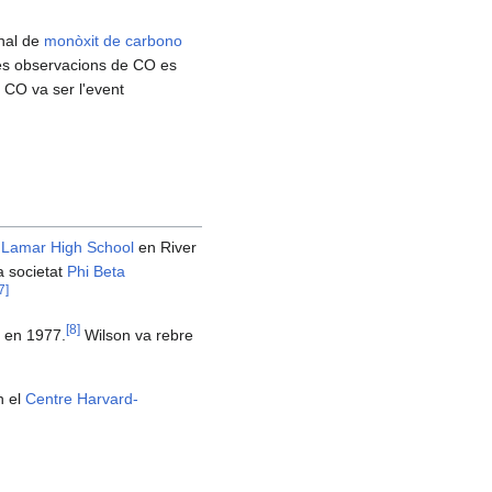
onal de
monòxit de carbono
 les observacions de CO es
e CO va ser l'event
l
Lamar High School
en River
a societat
Phi Beta
7
]
[
8
]
en 1977.
Wilson va rebre
n el
Centre Harvard-