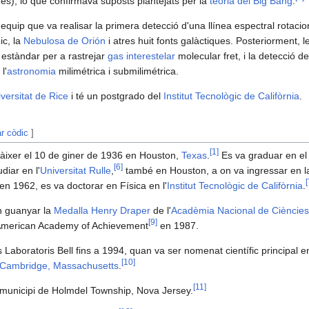
es), lo que confirmava suposts plantejats per la
teoria del Big Bang
.
 equip que va realisar la primera detecció d'una llínea espectral rotaci
ic, la
Nebulosa de Orión
i atres huit fonts galàctiques. Posteriorment,
 estàndar per a rastrejar
gas interestelar
molecular fret, i la detecció d
l'
astronomia
milimétrica i submilimétrica.
versitat de Rice
i té un postgrado del
Institut Tecnològic de Califòrnia
.
ar còdic
]
[
1
]
ixer el 10 de giner de 1936 en Houston,
Texas
.
Es va graduar en e
[
6
]
diar en l'
Universitat Rulle
,
també en Houston, a on va ingressar en l
[
n 1962, es va doctorar en Física en l'
Institut Tecnològic de Califòrnia
.
n guanyar la
Medalla Henry Draper
de l'
Acadèmia Nacional de Ciències
[
9
]
 American Academy of Achievement
en 1987.
Laboratoris Bell fins a 1994, quan va ser nomenat científic principal e
[
10
]
Cambridge, Massachusetts
.
[
11
]
 municipi de Holmdel Township, Nova Jersey.