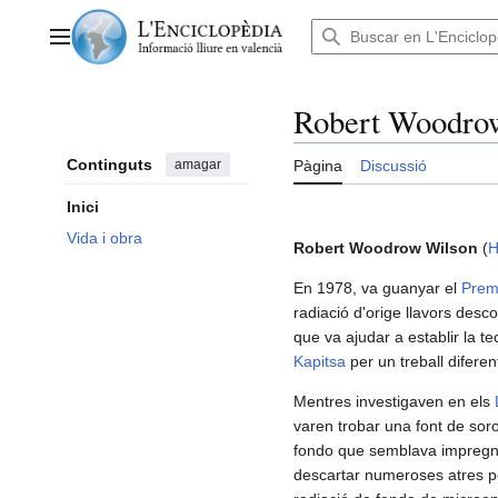
Anar
al
Menú principal
contingut
Robert Woodro
Continguts
amagar
Pàgina
Discussió
Inici
Vida i obra
Robert Woodrow Wilson
(
H
En 1978, va guanyar el
Prem
radiació d'orige llavors des
que va ajudar a establir la t
Kapitsa
per un treball diferen
Mentres investigaven en els
varen trobar una font de soro
fondo que semblava impregn
descartar numeroses atres pos