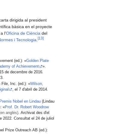
rta dirigida al president
ntífica bàsica en el proyecte
a l'
Oficina de Ciència
del
[
13
]
 Normes i Tecnologia
.
ement (ed.): «
Golden Plate
ademy of Achievement
».
l 15 de decembre de 2016.
23.
.. Facts On File, Inc. (ed.): «
Wilson,
iginal
, el 7 d'abril de 2014.
Premis Nobel en Lindau
(Lindau
: «
Prof. Dr. Robert Woodrow
(en anglés)
. Archivat des d'el
e 2022. Consultat el 24 de juliol