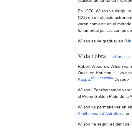
radiació de fondo de microon
En 1970, Wilson va dirigir un
(CO) en un objecte astronòm
varen convertir en el método
fonamental per als camps de 
Wilson es va graduar en l'
Uni
Vida i obra
[
editar
|
edit
Robert Woodrow Wilson va nà
[
5
]
Oaks, en Houston,
i va estu
cita requerida
Kappa
.
Despuix, e
Wilson i Penzias també vare
el Premi Golden Plate de la
Wilson va permanéixer en els 
Smithsonian d'Astrofísica
en
Wilson ha segut resident del