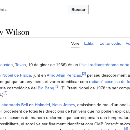
Buscar
w Wilson
Vore
Editar
Editar còdic
Vo
ouston
,
Texas
, 10 de giner de 1936) és un
físic
i
radioastrónomo
norta
[
2
]
i Nobel de Física
, junt en
Arno Allan Penzias
,
pel seu descobriment a
conegut que un any més tart varen identificar com
radiació còsmica de 
[
3
]
eoria cosmológica del
Big Bang
.
(El Premi Nobel de 1978 va ser compa
[
2
]
t.)
Laboratoris Bell
en
Holmdel
,
Nova Jersey
, emissions de radi d'un anell
ll procedent de totes les direccions de l'univers que no podien explicar
ar el cosmos de manera uniforme i que corresponia a una temperatur
sibilitats, el soroll va ser finalment identificat com CMB (
cosmic micro
[
4
]