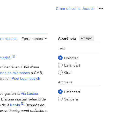
Crear un conte
Accedir
Ferrame
Aparència
amagar
re historial
Ferramentes
Text
[
1
]
mericà
.
Chicotet
Estàndart
ccidental en 1964 d'una
Gran
fondo de microones
o CMB,
rtit en
Piotr Leonídovich
Amplària
Estàndart
 de gas en la
Via Làctea
. Era una inusual radiació de
Sancera
[
1
]
a de 3
Kelvin
.
Després de
wave background radiation
o