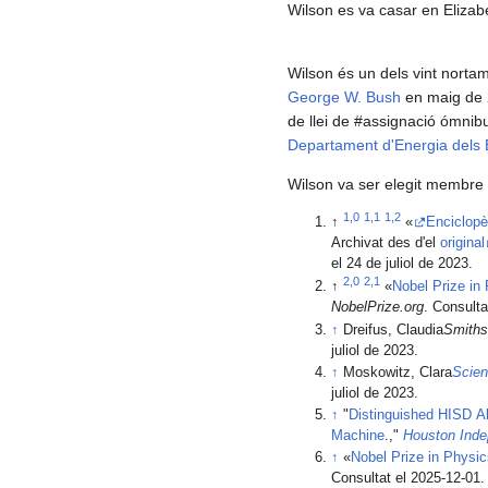
Wilson es va casar en Eliza
Wilson és un dels vint norta
George W. Bush
en maig de 20
de llei de #assignació ómnibus
Departament d'Energia dels E
Wilson va ser elegit membre 
1,0
1,1
1,2
↑
«
Enciclopè
Archivat des d'el
original
el 24 de juliol de 2023.
2,0
2,1
↑
«
Nobel Prize in
NobelPrize.org
. Consulta
↑
Dreifus, Claudia
Smiths
juliol de 2023.
↑
Moskowitz, Clara
Scien
juliol de 2023.
↑
"
Distinguished HISD A
Machine
.,"
Houston Inde
↑
«
Nobel Prize in Physi
Consultat el 2025-12-01.