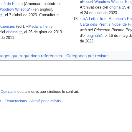
«
Robert Woodrow Wilson. Biog
ricà de Física
(American Institute of
Archivat des d'el
original
, el
Woodrow Wilson
»
(en anglés)
.
el 24 de juliol de 2023.
, el 7 d'abril de 2023. Consultat el
↑
«
A Letter from America’s P
Carta dels Premis Nobel de Fís
 Ciències
(ed.): «
Medalla Henry
web del Princeton Plasma Phy
d'el
original
, el 26 de giner de 2013.
d'el
original
, el 16 de maig de
r de 2011.
de 2023.
ssages que requerixen referències
Categories per revisar
-CompartirIgual
a menys que s'indique lo contrari.
à
Exoneracions
Versió per a mòvils