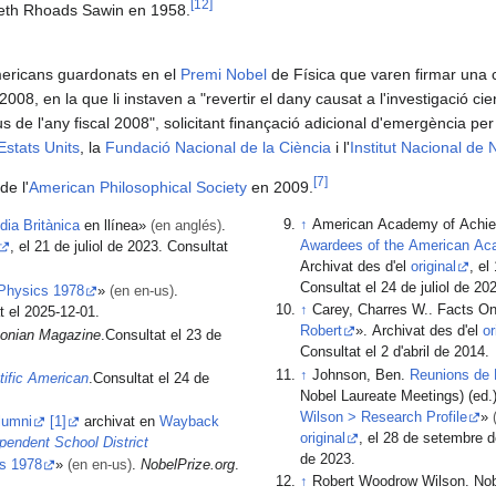
[
12
]
beth Rhoads Sawin en 1958.
mericans guardonats en el
Premi Nobel
de Física que varen firmar una ca
08, en la que li instaven a "revertir el dany causat a l'investigació cie
 de l'any fiscal 2008", solicitant finançació adicional d'emergència per 
stats Units
, la
Fundació Nacional de la Ciència
i l'
Institut Nacional de
[
7
]
de l'
American Philosophical Society
en 2009.
↑
American Academy of Achiev
dia Britànica
en llínea»
(en anglés)
.
Awardees of the American Ac
, el 21 de juliol de 2023. Consultat
Archivat des d'el
original
, e
Consultat el 24 de juliol de 20
 Physics 1978
»
(en en-us)
.
↑
Carey, Charres W
t el 2025-12-01.
Robert
». Archivat des d'el
or
onian Magazine
.Consultat el 23 de
Consultat el 2 d'abril de 2014.
↑
Johnson, Ben.
Reunions de 
tific American
.Consultat el 24 de
Nobel Laureate Meetings) (ed.)
Wilson > Research Profile
»
lumni
[1]
archivat en
Wayback
original
, el 28 de setembre d
pendent School District
de 2023.
cs 1978
»
(en en-us)
.
NobelPrize.org
.
↑
Robert Woodrow Wilson. Nobel Prize Outreach AB (ed.):