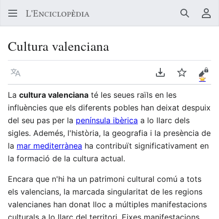
Buscar
Me
Cultura valenciana
Llegir en un atre idioma
Descarregar en
Vigilar
Vore
La
cultura valenciana
té les seues raïls en les
influències que els diferents pobles han deixat despuix
del seu pas per la
península ibèrica
a lo llarc dels
sigles. Ademés, l'història, la geografia i la presència de
la
mar mediterrànea
ha contribuït significativament en
la formació de la cultura actual.
Encara que n'hi ha un patrimoni cultural comú a tots
els valencians, la marcada singularitat de les regions
valencianes han donat lloc a múltiples manifestacions
culturals a lo llarc del territori. Eixes manifestacions