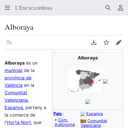
Buscar
Me
Alboraya
Llegir en un atre idioma
Descarregar en
Vigilar
Edit
Alboraya
Alboraya
és un
municipi
de la
província de
Valéncia
en la
Comunitat
Valenciana
,
Espanya
, pertany a
País
:
Espanya
la comarca de
•
Com.
Comunitat
l'
Horta Nort
, que
Autònoma
:
Valenciana