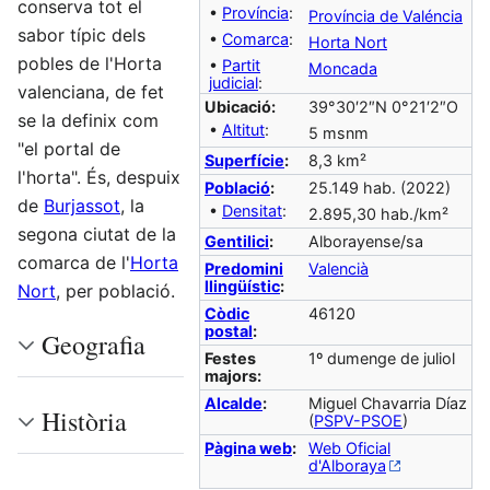
conserva tot el
•
Província
:
Província de Valéncia
sabor típic dels
•
Comarca
:
Horta Nort
pobles de l'Horta
•
Partit
Moncada
judicial
:
valenciana, de fet
Ubicació:
39°30′2″N 0°21′2″O
se la definix com
•
Altitut
:
5 msnm
"el portal de
Superfície
:
8,3 km²
l'horta". És, despuix
Població
:
25.149 hab. (2022)
de
Burjassot
, la
•
Densitat
:
2.895,30 hab./km²
segona ciutat de la
Gentilici
:
Alborayense/sa
comarca de l'
Horta
Predomini
Valencià
llingüístic
:
Nort
, per població.
Còdic
46120
postal
:
Geografia
Festes
1º dumenge de juliol
majors:
Alcalde
:
Miguel Chavarria Díaz
Història
(
PSPV-PSOE
)
Pàgina web
:
Web Oficial
d'Alboraya