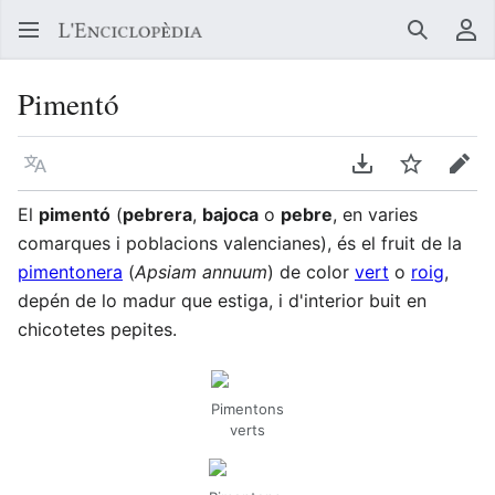
Buscar
Me
Pimentó
Llegir en un atre idioma
Descarregar en
Vigilar
Edit
El
pimentó
(
pebrera
,
bajoca
o
pebre
, en varies
comarques i poblacions valencianes), és el fruit de la
pimentonera
(
Apsiam annuum
) de color
vert
o
roig
,
depén de lo madur que estiga, i d'interior buit en
chicotetes pepites.
Pimentons
verts