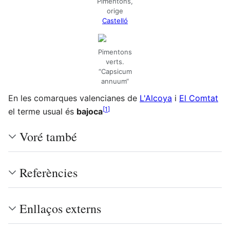
Pimentons,
orige
Castelló
Pimentons
verts.
“Capsicum
annuum“
En les comarques valencianes de
L'Alcoya
i
El Comtat
[
1
]
el terme usual és
bajoca
Voré també
Referències
Enllaços externs