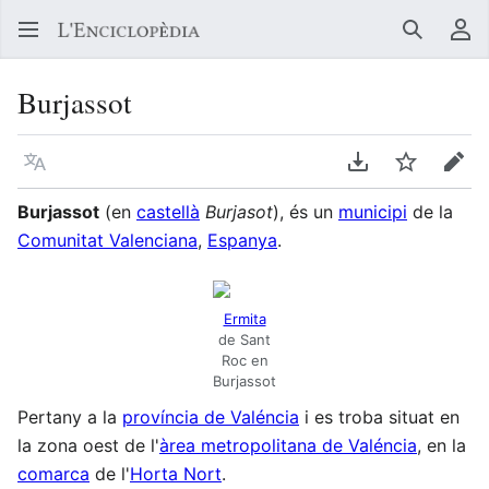
Buscar
Me
Burjassot
Llegir en un atre idioma
Descarregar en
Vigilar
Edit
Burjassot
(en
castellà
Burjasot
), és un
municipi
de la
Comunitat Valenciana
,
Espanya
.
Ermita
de Sant
Roc en
Burjassot
Pertany a la
província de Valéncia
i es troba situat en
la zona oest de l'
àrea metropolitana de Valéncia
, en la
comarca
de l'
Horta Nort
.