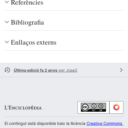
Referències
Bibliografia
Enllaços externs
Última edició fa 2 anys
per
Jose2
El contingut està disponible baix la llicència
Creative Commons Atr