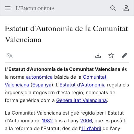
Buscar
Me
Estatut d'Autonomia de la Comunitat
Valenciana
Llegir en un atre idioma
Descarregar en
Vigilar
Edit
L'
Estatut d'Autonomia de la Comunitat Valenciana
és
la norma
autonòmica
bàsica de la
Comunitat
Valenciana
(
Espanya
). L'
Estatut d'Autonomia
regula els
òrguens d'autogovern d'esta regió, nomenats de
forma genèrica com a
Generalitat Valenciana
.
La Comunitat Valenciana estigué regida per l'Estatut
d'Autonomia de
1982
fins a l'any
2006
, que es posà fi
a la reforma de l'Estatut; des de l'
11 d'abril
de l'any