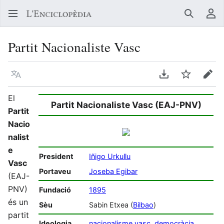
Buscar
Me
Partit Nacionaliste Vasc
Llegir en un atre idioma
Descarregar en
Vigilar
Edit
El
Partit Nacionaliste Vasc (EAJ-PNV)
Partit
Nacio
nalist
e
President
Iñigo Urkullu
Vasc
Portaveu
Joseba Egibar
(EAJ-
PNV)
Fundació
1895
és un
Sèu
Sabin Etxea (
Bilbao
)
partit
Ideologia
nacionalisme vasc
,
democràcia