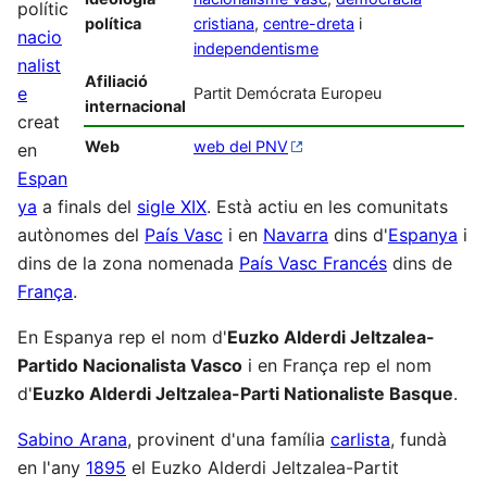
polític
política
cristiana
,
centre-dreta
i
nacio
independentisme
nalist
Afiliació
e
Partit Demócrata Europeu
internacional
creat
Web
web del PNV
en
Espan
ya
a finals del
sigle XIX
. Està actiu en les comunitats
autònomes del
País Vasc
i en
Navarra
dins d'
Espanya
i
dins de la zona nomenada
País Vasc Francés
dins de
França
.
En Espanya rep el nom d'
Euzko Alderdi Jeltzalea-
Partido Nacionalista Vasco
i en França rep el nom
d'
Euzko Alderdi Jeltzalea-Parti Nationaliste Basque
.
Sabino Arana
, provinent d'una família
carlista
, fundà
en l'any
1895
el Euzko Alderdi Jeltzalea-Partit