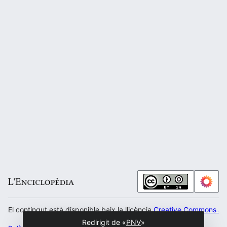
El contingut està disponible baix la llicència
Creative Commons Atr
Redirigit de «
PNV
»