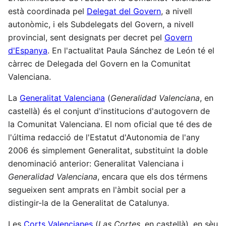
està coordinada pel
Delegat del Govern
, a nivell
autonòmic, i els Subdelegats del Govern, a nivell
provincial, sent designats per decret pel
Govern
d'Espanya
. En l'actualitat Paula Sánchez de León té el
càrrec de Delegada del Govern en la Comunitat
Valenciana.
La
Generalitat Valenciana
(
Generalidad Valenciana
, en
castellà) és el conjunt d'institucions d'autogovern de
la Comunitat Valenciana. El nom oficial que té des de
l'última redacció de l'Estatut d'Autonomia de l'any
2006 és simplement Generalitat, substituint la doble
denominació anterior: Generalitat Valenciana i
Generalidad Valenciana
, encara que els dos térmens
segueixen sent amprats en l'àmbit social per a
distingir-la de la Generalitat de Catalunya.
Les
Corts Valencianes
(
Las Cortes
, en castellà), en sèu