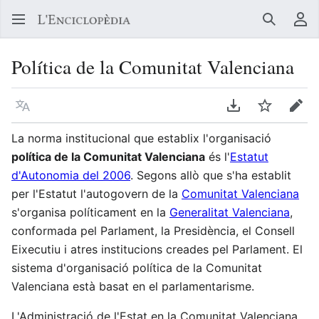
Buscar
Me
Política de la Comunitat Valenciana
Llegir en un atre idioma
Descarregar en
Vigilar
Edit
La norma institucional que establix l'organisació
política de la Comunitat Valenciana
és l'
Estatut
d'Autonomia del 2006
. Segons allò que s'ha establit
per l'Estatut l'autogovern de la
Comunitat Valenciana
s'organisa políticament en la
Generalitat Valenciana
,
conformada pel Parlament, la Presidència, el Consell
Eixecutiu i atres institucions creades pel Parlament. El
sistema d'organisació política de la Comunitat
Valenciana està basat en el parlamentarisme.
L'Administració de l'Estat en la Comunitat Valenciana