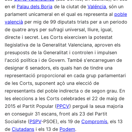
en el
Palau dels Borja
de la ciutat de
Valéncia
, són un
parlament unicameral en el qual es representa al
poble
valencià
per mig de 99 diputats triats per a un periodo
de quatre anys per sufragi universal, lliure, igual,
directe i secret. Les Corts eixercixen la potestat
llegislativa de la Generalitat Valenciana, aproven els
presuposts de la Generalitat i controlen i impulsen
l'acció política i de Govern. També s'encarreguen de
designar 6 senadors, els quals han de tindre una
representació proporcional en cada grup parlamentari
de les Corts, suponent açò una elecció de
representants del poble indirecta o de segon grau. En
les eleccions a les Corts celebrades el 22 de maig de
2015 el Partit Popular (
PPCV
) pergué la seua majoria
en conseguir 31 escans, front als 23 del Partit
Socialiste (
PSPV
-PSOE), els 19 de
Compromís
, els 13
de
Ciutadans
i els 13 de
Podem
.