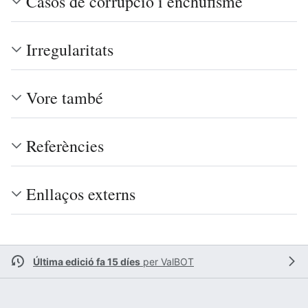
Casos de corrupció i enchufisme
Irregularitats
Vore també
Referències
Enllaços externs
Última edició fa 15 díes
per
ValBOT