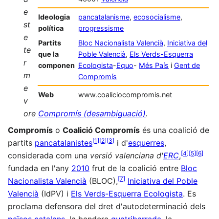
e
Ideologia
pancatalanisme
,
ecosocialisme
,
st
política
progressisme
e
Partits
Bloc Nacionalista Valencià
,
Iniciativa del
te
que la
Poble Valencià
,
Els Verds-Esquerra
r
componen
Ecologista
-
Equo
-
Més País
i
Gent de
m
Compromís
e
Web
www.coaliciocompromis.net
v
ore
Compromís (desambiguació)
.
Compromís
o
Coalició Compromís
és una coalició de
[
1
]
[
2
]
[
3
]
partits
pancatalanistes
i d'
esquerres
,
[
4
]
[
5
]
[
6
]
considerada com una
versió valenciana d'
ERC
,
fundada en l'any
2010
frut de la coalició entre
Bloc
[
7
]
Nacionalista Valencià
(BLOC),
Iniciativa del Poble
Valencià
(IdPV) i
Els Verds-Esquerra Ecologista
. Es
proclama defensora del dret d'autodeterminació dels