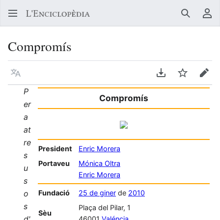
Buscar
Me
Compromís
Llegir en un atre idioma
Descarregar en
Vigilar
Edit
P
Compromís
er
a
at
re
President
Enric Morera
s
Portaveu
Mónica Oltra
u
Enric Morera
s
o
Fundació
25 de giner
de
2010
s
Plaça del Pilar, 1
Sèu
d'
46001
Valéncia