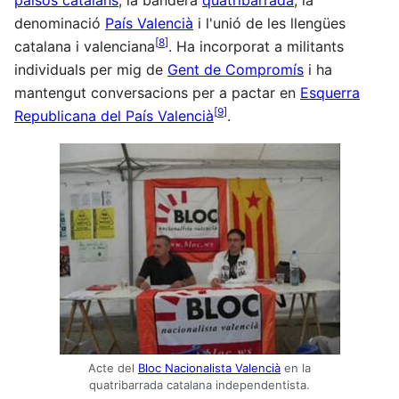
països catalans
, la bandera
quatribarrada
, la
denominació
País Valencià
i l'unió de les llengües
[
8
]
catalana i valenciana
. Ha incorporat a militants
individuals per mig de
Gent de Compromís
i ha
mantengut conversacions per a pactar en
Esquerra
[
9
]
Republicana del País Valencià
.
Acte del
Bloc Nacionalista Valencià
en la
quatribarrada catalana independentista.