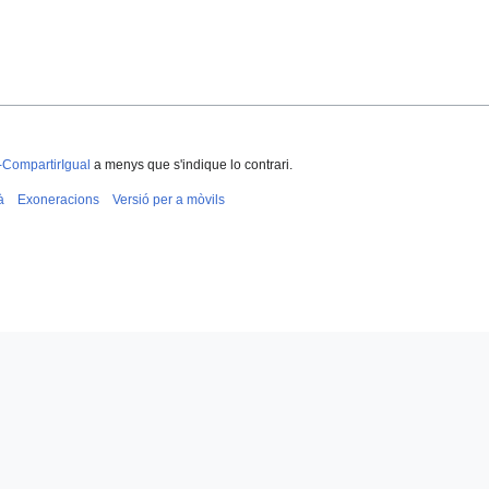
-CompartirIgual
a menys que s'indique lo contrari.
à
Exoneracions
Versió per a mòvils