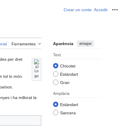
Crear un conte
Accedir
Ferrame
Aparència
amagar
rial
Ferramentes
Text
ides per dret
Chicotet
Lo
Estàndart
n tot lo món.
go
Gran
 països.
Amplària
nyes i ha millorat la
Estàndart
Sancera