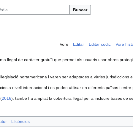
Buscar
Vore
Editar
Editar còdic
Vore histo
ta llegal de caràcter gratuït que permet als usuaris usar obres proteg
 llegislació nortamericana i varen ser adaptades a vàries jurisdiccions e
ies a nivell internacional i es poden utilisar en diferents països i entre
(
2016
), també ha ampliat la cobertura llegal per a incloure bases de se
utor
Llicències