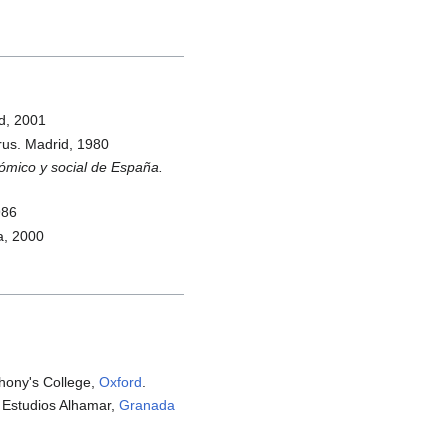
id, 2001
rus. Madrid, 1980
ómico y social de España.
986
a, 2000
thony's College,
Oxford
.
 Estudios Alhamar,
Granada