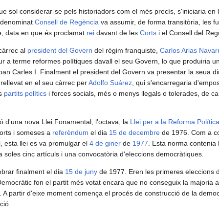
e sol considerar-se pels historiadors com el més precís, s'iniciaria en 
l denominat
Consell de Regència
va assumir, de forma transitòria, les f
re, data en que és proclamat
rei
davant de les
Corts
i el Consell del Re
 càrrec al
president del Govern
del règim franquiste,
Carlos Arias Navar
 dur a terme reformes polítiques davall el seu Govern, lo que produiria
oan Carles I. Finalment el president del Govern va presentar la seua dim
 rellevat en el seu càrrec per
Adolfo Suárez
, qui s'encarregaria d'empos
ts
partits polítics
i forces socials, més o menys llegals o tolerades, de ca
ció d'una nova Llei Fonamental, l'octava, la
Llei per a la Reforma Polític
Corts i someses a
referèndum
el dia
15 de decembre
de 1976. Com a co
 esta llei es va promulgar el
4 de giner
de
1977
. Esta norma contenia l
 a soles cinc artículs i una convocatòria d'eleccions democràtiques.
brar finalment el dia
15 de juny
de 1977. Eren les primeres eleccions 
emocràtic fon el partit més votat encara que no conseguix la majoria abs
 A partir d'eixe moment comença el procés de construcció de la democ
ció.