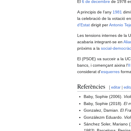
El
6 de decembre
de 1978 es
A principis de l'any
1981
dimi
la celebració de la votació e
d'Estat
dirigit per
Antonio Tej
Les tensions internes de la U
acabaria integrant-se en
Ali
pròxims a la
social-democràc
El (PSOE) va succeir a la UC
bancs, i començant aixina l'
I
considerat d'
esquerres
forma
Referències
[
editar
|
edit
Baby, Sophie (2006).
Vio
Baby, Sophie (2018).
El 
Gonzalez, Damian.
El Fr
Gonzálezm Eduardo.
Vio
Sánchez Soler, Mariano 
1983)
. Barcelona: Peníns