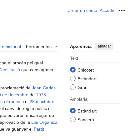
Crear un conte
Accedir
Ferrame
Aparència
amagar
re historial
Ferramentes
Text
ona el procés pel qual
Constitució
que consagrava
Chicotet
Estàndart
Gran
a proclamació de
Joan Carles
9 de decembre
de
1978
.
Amplària
sco Franco
; i el
28 d'octubre
l canvi de règim polític i
Estàndart
s que es varen encarregar de
Sancera
l'aprovació de la
Llei Orgànica
ue va guanyar el
Partit