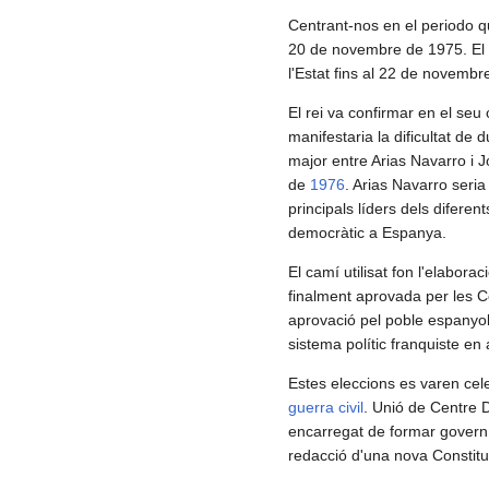
Centrant-nos en el periodo qu
20 de novembre de 1975. E
l'Estat fins al 22 de novemb
El rei va confirmar en el seu
manifestaria la dificultat de
major entre Arias Navarro i J
de
1976
. Arias Navarro seria
principals líders dels diferen
democràtic a Espanya.
El camí utilisat fon l'elabora
finalment aprovada per les 
aprovació pel poble espanyol,
sistema polític franquiste en
Estes eleccions es varen cele
guerra civil
. Unió de Centre D
encarregat de formar govern.
redacció d'una nova Constitu