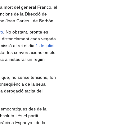
la mort del general Franco, el
uncions de la Direcció de
gne Joan Carles I de Borbón.
ro
. No obstant, pronte es
 un distanciament cada vegada
issió al rei el dia
1 de juliol
tar les conversacions en els
ra a instaurar un règim
a
que, no sense tensions, fon
nseqüència de la seua
a derogació tàcita del
democràtiques des de la
oluta i és el partit
ràcia a Espanya i de la