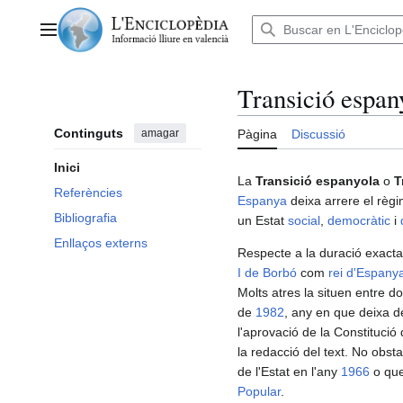
Anar
al
Menú principal
contingut
Transició espan
Continguts
amagar
Pàgina
Discussió
Inici
La
Transició espanyola
o
T
Referències
Espanya
deixa arrere el règi
Bibliografia
un Estat
social
,
democràtic
i
Enllaços externs
Respecte a la duració exacta
I de Borbó
com
rei d'Espany
Molts atres la situen entre d
de
1982
, any en que deixa d
l'aprovació de la Constitució
la redacció del text. No obsta
de l'Estat en l'any
1966
o que
Popular
.