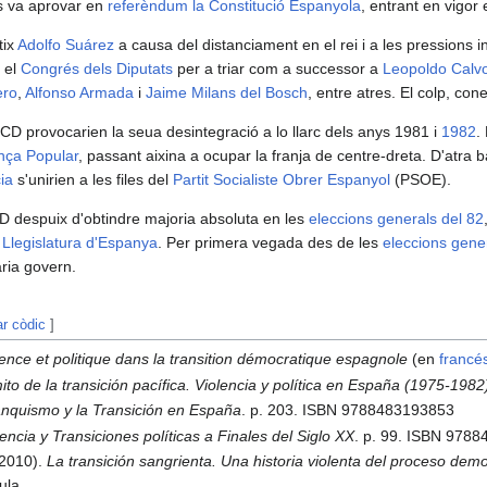
 va aprovar en
referèndum la Constitució Espanyola
, entrant en vigor 
tix
Adolfo Suárez
a causa del distanciament en el rei i a les pressions i
n el
Congrés dels Diputats
per a triar com a successor a
Leopoldo Calvo
ero
,
Alfonso Armada
i
Jaime Milans del Bosch
, entre atres. El colp, co
CD provocarien la seua desintegració a lo llarc dels anys 1981 i
1982
.
ança Popular
, passant aixina a ocupar la franja de centre-dreta. D'atr
ia
s'unirien a les files del
Partit Socialiste Obrer Espanyol
(PSOE).
D despuix d'obtindre majoria absoluta en les
eleccions generals del 82
I Llegislatura d'Espanya
. Per primera vegada des de les
eleccions gene
ria govern.
ar còdic
]
lence et politique dans la transition démocratique espagnole
(en
francé
mito de la transición pacífica. Violencia y política en España (1975-1982
anquismo y la Transición en España
. p. 203. ISBN 9788483193853
lencia y Transiciones políticas a Finales del Siglo XX
. p. 99. ISBN 978
(2010).
La transición sangrienta. Una historia violenta del proceso de
ula