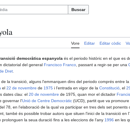
Buscar
yola
Vore
Editar
Editar còdic
Vo
ransició democràtica espanyola
és el periodo històric en el que es d
m dictatorial del general
Francisco Franco
, passant a regir-se per una
de Dret
.
 de la transició, alguns l'emmarquen dins del periodo comprés entre l
a
el
22 de novembre
de
1975
i l'entrada en vigor de la
Constitució
, el
2
os dates clau: el
20 de novembre
de 1975, quan mor el dictador
Franci
e governar l'
Unió de Centre Democràtic
(UCD), partit que va promoure e
 del 78, en l'elaboració de la qual va participar en tres dels set ponent
nt, també és possible trobar autors que situen l'inici de la transició en 
 prolonguen la seua duració fins a les eleccions de l'any
1996
en les q