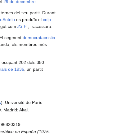
el
29 de decembre
.
nternes del seu partit. Durant
-Sotelo
es produïx el
colp
negut com
23-F
, fracassarà.
 El segment
democratacristià
a banda, els membres més
, ocupant 202 dels 350
rals de 1936
, un partit
s
). Université de París
)
. Madrid: Akal.
8496820319
mocrático en España (1975-