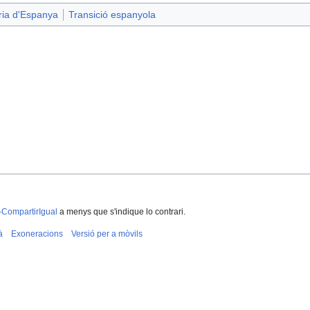
ria d'Espanya
Transició espanyola
-CompartirIgual
a menys que s'indique lo contrari.
à
Exoneracions
Versió per a mòvils