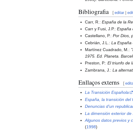
Bibliografia
[
editar
|
edi
Carr, R.:
España de la Re
Carr y Fusi, J.P.:
España d
Castellano, P.:
Por Dios, p
Cebrián, J.L.:
La España q
Martínez Cuadrado, M.:
"
1975. Ed. Planeta. Barce
Preston, P.:
El triunfo d
Zambrana, J.:
La alternat
Enllaços externs
[
edit
La Transición Española
España, la transición del
Denuncias d'un republic
La dimensión exterior de 
Algunos datos previos y 
(
1998
)