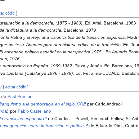
tar còdic
]
stauración a la democracia. (1875 - 1980)
. Ed. Ariel. Barcelona, 1983
e la dictadura a la democracia
. Barcelona, 1979
or la Patria y el Rey: una visión crítica de la transición española
. Madr
ue bosteza. Apuntes para una historia crítica de la transición
. Ed. Tau
El escenario político español en la perspectiva 1975"
. En
Anuario Econ
lona, 1976
e la democracia en España: 1969-1982
. Plaza y Janés. Ed. Barcelona, 1
iva libertaria (Catalunya 1976 - 1979)
. Ed. Fet a mà-CEDALL. Badalon
ar
|
editar còdic
]
de
Paul Preston
.
 franquismo a la democracia en el siglo XX
per Carlo Andreoli
ano
por
Pablo Castellano
la transición española
de Charles T. Powell, Research Fellow, St. An
consequencias sobre la transición española
de Eduardo Díaz, Centro