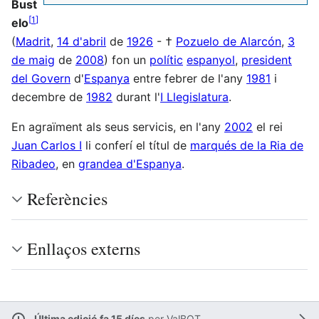
Bust
[
1
]
elo
(
Madrit
,
14 d'abril
de
1926
- †
Pozuelo de Alarcón
,
3
de maig
de
2008
) fon un
polític
espanyol
,
president
del Govern
d'
Espanya
entre febrer de l'any
1981
i
decembre de
1982
durant l'
I Llegislatura
.
En agraïment als seus servicis, en l'any
2002
el rei
Juan Carlos I
li conferí el títul de
marqués de la Ria de
Ribadeo
, en
grandea d'Espanya
.
Referències
Enllaços externs
Última edició fa 15 díes
per
ValBOT