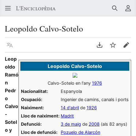
Buscar
Me
Leopoldo Calvo-Sotelo
Llegir en un atre idioma
Descarregar en
Vigilar
Edit
Leop
Leopoldo Calvo-Sotelo
oldo
Ramó
n
Calvo-Sotelo en l'any
1976
Pedr
Nacionalitat:
Espanyola
o
Ocupació:
Ingenier de camins, canals i ports
Calvo
Naiximent:
14 d'abril
de
1926
-
Lloc de naiximent:
Madrit
Sotel
Defunció:
3 de maig
de
2008
(als 82 anys)
o y
Lloc de defunció:
Pozuelo de Alarcón