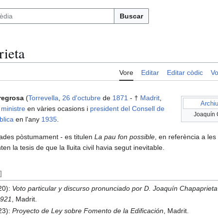
Buscar
rieta
Vore
Editar
Editar còdic
Vo
regrosa
(
Torrevella
,
26 d'octubre
de
1871
- †
Madrit
,
Archiu
,
ministre
en vàries ocasions i
president del Consell de
Joaquín 
lica
en l'any
1935
.
ades pòstumament - es titulen
La pau fon possible
, en referència a le
ten la tesis de que la lluita civil havia segut inevitable.
]
20):
Voto particular y discurso pronunciado por D. Joaquín Chapaprieta 
1921
, Madrit.
23):
Proyecto de Ley sobre Fomento de la Edificación
, Madrit.