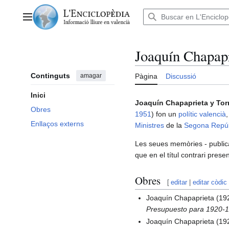
Anar
al
Menú principal
contingut
Joaquín Chapap
Continguts
amagar
Pàgina
Discussió
Inici
Joaquín Chapaprieta y Tor
Obres
1951
) fon un
polític
valencià
Enllaços externs
Ministres
de la
Segona Repúb
Les seues memòries - public
que en el títul contrari presen
Obres
[
editar
|
editar còdic
Joaquín Chapaprieta (19
Presupuesto para 1920-
Joaquín Chapaprieta (19