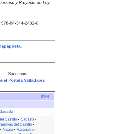
 forzoso y Proyecto de Ley
BN 978-84-344-2432-6
hapaprieta
.
Successor:
uel Portela Valladares
[
hide
]
Sagasta
el Castillo
Sagasta
•
•
ánovas del Castillo
•
Maura
Azcarraga
•
•
•