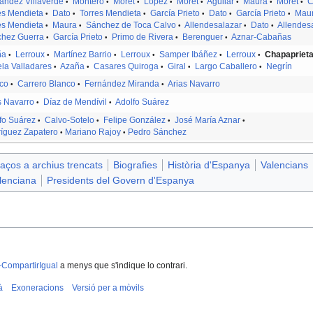
ández Villaverde
Montero
Moret
López
Moret
Aguilar
Maura
Moret
C
•
•
•
•
•
•
•
•
es Mendieta
Dato
Torres Mendieta
García Prieto
Dato
García Prieto
Mau
•
•
•
•
•
•
es Mendieta
Maura
Sánchez de Toca Calvo
Allendesalazar
Dato
Allendes
•
•
•
•
•
hez Guerra
García Prieto
Primo de Rivera
Berenguer
Aznar-Cabañas
•
•
•
•
ña
Lerroux
Martínez Barrio
Lerroux
Samper Ibáñez
Lerroux
Chapaprieta
•
•
•
•
•
•
ela Valladares
Azaña
Casares Quiroga
Giral
Largo Caballero
Negrín
•
•
•
•
•
co
Carrero Blanco
Fernández Miranda
Arias Navarro
•
•
•
s Navarro
Díaz de Mendívil
Adolfo Suárez
•
•
fo Suárez
Calvo-Sotelo
Felipe González
José María Aznar
•
•
•
•
íguez Zapatero
Mariano Rajoy
Pedro Sánchez
•
•
aços a archius trencats
Biografies
Història d'Espanya
Valencians
alenciana
Presidents del Govern d'Espanya
-CompartirIgual
a menys que s'indique lo contrari.
à
Exoneracions
Versió per a mòvils