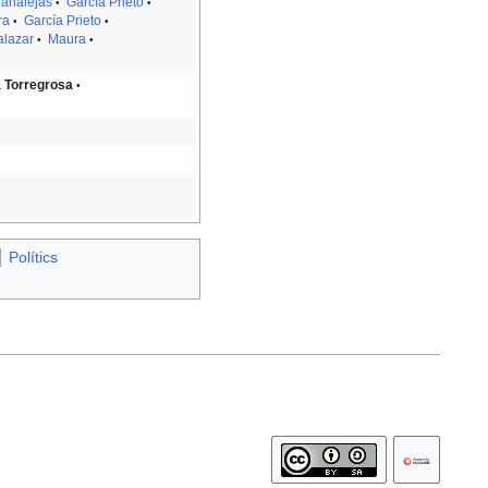
analejas
García Prieto
•
•
ra
García Prieto
•
•
alazar
Maura
•
•
 Torregrosa
•
Polítics