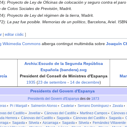
24):
Proyecto de Ley de Oficinas de colocación y seguro contra el paro
n de Cotos Sociales de Previsión
, Madrit.
24):
Proyecto de Ley del régimen de la tierra
, Madrit.
72):
La paz fue posible. Memorias de un político
, Barcelona, Ariel. IS
ar
|
editar còdic
]
g
Wikimedia Commons
alberga contingut multimèdia sobre
Joaquín C
Archiu:Escudo de la Segunda República
Española (bandera).svg
rcía
President del Consell de Ministres d'Espanya
Man
1935
(
23 de setembre
-
14 de decembre
)
Presidents del Govern d'Espanya
Presidents del Govern d'Espanya
des de
1873
eras
Pi i Margall
Salmerón Alonso
Castelar
Serrano Domínguez
Zavala
•
•
•
•
•
•
vas del Castillo
Jovellar
Cánovas del Castillo
Martínez-Campos
Cánovas d
•
•
•
•
da Herrera
Cánovas del Castillo
Sagasta
Cánovas del Castillo
Sagasta
C
•
•
•
•
•
rraga
Sagasta
Silvela
Azcarraga
Sagasta
Silvela
Fernández Villaverde
•
•
•
•
•
•