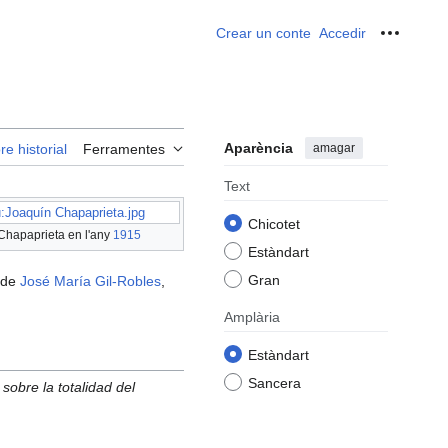
Crear un conte
Accedir
Ferrame
Aparència
amagar
re historial
Ferramentes
Text
:Joaquín Chapaprieta.jpg
Chicotet
Chapaprieta en l'any
1915
Estàndart
Gran
s de
José María Gil-Robles
,
Amplària
Estàndart
Sancera
sobre la totalidad del