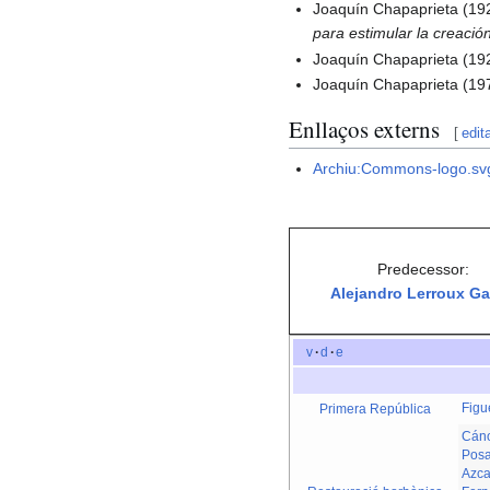
Joaquín Chapaprieta (19
para estimular la creació
Joaquín Chapaprieta (19
Joaquín Chapaprieta (19
Enllaços externs
[
edit
Archiu:Commons-logo.sv
Predecessor:
Alejandro Lerroux Ga
v
·
d
·
e
Figu
Primera República
Cáno
Posa
Azca