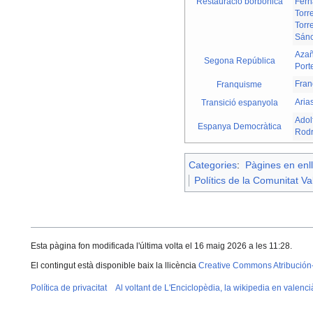
Restauració borbònica
Fern
Torr
Torr
Sánc
Aza
Segona República
Port
Fran
Franquisme
Aria
Transició espanyola
Adol
Espanya Democràtica
Rodr
Categories
:
Pàgines en enll
Polítics de la Comunitat V
Esta pàgina fon modificada l'última volta el 16 maig 2026 a les 11:28.
El contingut està disponible baix la llicència
Creative Commons Atribución
Política de privacitat
Al voltant de L'Enciclopèdia, la wikipedia en valenci