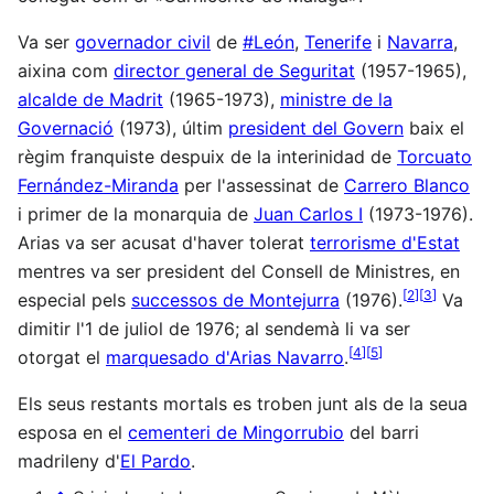
Va ser
governador civil
de
#León
,
Tenerife
i
Navarra
,
aixina com
director general de Seguritat
(1957-1965),
alcalde de Madrit
(1965-1973),
ministre de la
Governació
(1973), últim
president del Govern
baix el
règim franquiste despuix de la interinidad de
Torcuato
Fernández-Miranda
per l'assessinat de
Carrero Blanco
i primer de la monarquia de
Juan Carlos I
(1973-1976).
Arias va ser acusat d'haver tolerat
terrorisme d'Estat
mentres va ser president del Consell de Ministres, en
[
2
]
[
3
]
especial pels
successos de Montejurra
(1976).
Va
dimitir l'1 de juliol de 1976; al sendemà li va ser
[
4
]
[
5
]
otorgat el
marquesado d'Arias Navarro
.
Els seus restants mortals es troben junt als de la seua
esposa en el
cementeri de Mingorrubio
del barri
madrileny d'
El Pardo
.