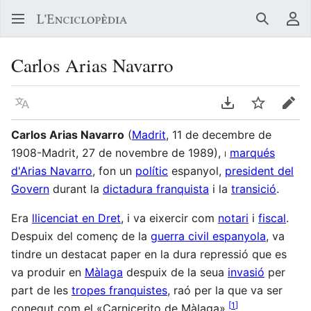
Buscar
Me
Carlos Arias Navarro
Llegir en un atre idioma
Descarregar en
Vigilar
Edit
Carlos Arias Navarro
(
Madrit
, 11 de decembre de
1908-Madrit, 27 de novembre de 1989),
i
marqués
d'Arias Navarro
, fon un
polític
espanyol,
president del
Govern
durant la
dictadura franquista
i la
transició
.
Era
llicenciat en Dret
, i va eixercir com
notari
i
fiscal
.
Despuix del començ de la
guerra civil espanyola
, va
tindre un destacat paper en la dura repressió que es
va produir en
Màlaga
despuix de la seua
invasió
per
part de les
tropes franquistes
, raó per la que va ser
[
1
]
conegut com el «Carnicerito de Màlaga».