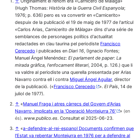
↑
Originalment el renom era «Carnicero de Màlaga»
(Hugh Thomas:
Història de la Guerra Civil Espanyola
;
1976; p. 636) pero es va convertir en «Carnicerito»
despuix de la publicació el 19 de maig de 1977 de l'artícul
«Carlos Arias,
Carnicerito de Màlaga
» dins d'una série de
semblances de personages polítics d'actualitat
redactades en clau taurina pel periodiste
Francisco
Cerecedo
i publicades en
Diari 16
, (Ignacio Fontes;
Manuel Ángel Menéndez:
El parlament de paper: La
mirada gràfica, l'enfocament lliterari
, 2004, p. 126.) que li
va valdre al periodiste una querella presentada per Arias
Navarro contra ell i contra
Miguel Ángel Aguilar
, director
de la publicació. («
Francisco Cerecedo
».
El País
, 14 de
juliol de 1977).
↑
«
Manuel Fraga i atres càrrecs del Govern d'Arias
Navarro, implicats en la 'Operació Montejurra 76'
»
(en
és)
.
www.publico.es
. Consultat el 2025-06-23.
↑
«
a-defendre-al-rei-espanol Documents confirmen que
l'Estat va rebentar Montejurra en 1976 per a defendre al