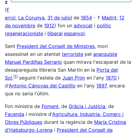
z
(
F
errol
,
La Corunya
,
31 de juliol
de
1854
- †
Madrit
;
12
de novembre
de
1912
) fon un
advocat
i
polític
regeneracioniste
i
lliberal
espanyol
.
Sent
President del Consell de Ministres
, morí
assessinat en un atentat
terroriste
pel
anarquiste
Manuel Pardiñas Serrano
quan mirava l'escaparat de la
desapareguda llibreria San Martín en la
Porta del
[
1
]
Sol
,
seguint l'estela de
Juan Prim
en l'any
1870
i
d'
Antonio Cánovas del Castillo
en l'any
1897
, encara
que no seria l'últim.
Fon ministre de
Foment
, de
Gràcia i Justícia
, de
Facenda
i ministre d'
Agricultura, Industria, Comerç i
Obres Públiques
durant la regència de
María Cristina
d'Habsburgo-Lorena
i
President del Consell de