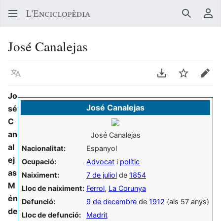
Buscar
Me
José Canalejas
Llegir en un atre idioma
Descarregar en
Vigilar
Edit
Jo
José Canalejas
sé
C
an
José Canalejas
al
Nacionalitat:
Espanyol
ej
Ocupació:
Advocat
i
polític
as
Naiximent:
7 de juliol
de
1854
M
Lloc de naiximent:
Ferrol
,
La Corunya
én
Defunció:
9 de decembre
de
1912
(als 57 anys)
de
Lloc de defunció:
Madrit