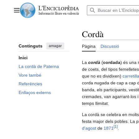
Anar
al
Menú principal
contingut
Cordà
Continguts
amagar
Pàgina
Discussió
Inici
La
cordà
(
cordada
) és una 
La cordà de Paterna
de coets, del tipos femelletes
Vore també
que no es dividixen)
carretill
corda nugada de cap a cap d'u
Referències
banda, els participants, vesti
Enllaços externs
cremades, van agarrant-los i l
temps llimitat.
La cordà se celebra en molts
festa major dels pobles. La p
[
1
]
d'agost
de
1871
.