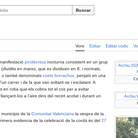
Buscar
Vore
Editar
Editar còdic
Vo
manifestació
pirotècnica
nocturna consistent en un grup
Archiu:202
 (dividits en mares, que es dividixen en 8, i normals,
a
o també denominats
coets borrachos
, penjats en una
Co
n carrer i de la que van soltant-se i esclatant. A
ts en roba que els cobrix tot el cos per a evitar
lançant-los a l'aire dins del recint acotat i durant un
Archiu:
 municipis de la
Comunitat Valenciana
la vespra de la
rimera evidencia de la celebració de la cordà és del
27