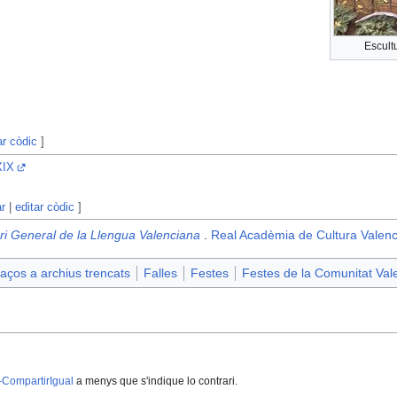
Escult
ar còdic
]
XIX
ar
|
editar còdic
]
ri General de la Llengua Valenciana
.
Real Acadèmia de Cultura Valen
aços a archius trencats
Falles
Festes
Festes de la Comunitat Val
-CompartirIgual
a menys que s'indique lo contrari.