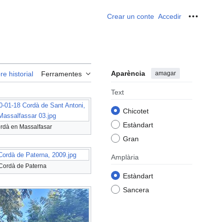
Crear un conte
Accedir
Ferrame
Aparència
amagar
re historial
Ferramentes
Text
0-01-18 Cordà de Sant Antoni,
Chicotet
Massalfassar 03.jpg
Estàndart
rdà en Massalfasar
Gran
Cordà de Paterna, 2009.jpg
Amplària
Cordà de Paterna
Estàndart
Sancera