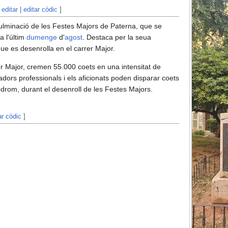
editar
|
editar còdic
]
culminació de les Festes Majors de Paterna, que se
a l'últim
dumenge
d'
agost
. Destaca per la seua
que es desenrolla en el carrer Major.
eter Major, cremen 55.000 coets en una intensitat de
radors professionals i els aficionats poden disparar coets
tòdrom, durant el desenroll de les Festes Majors.
ar còdic
]