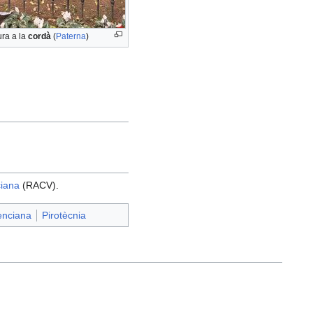
ura a la
cordà
(
Paterna
)
ciana
(RACV).
enciana
Pirotècnia