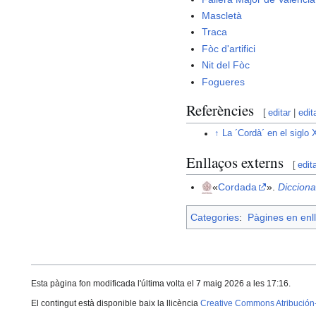
Mascletà
Traca
Fòc d'artifici
Nit del Fòc
Fogueres
Referències
[
editar
|
edit
↑
La ´Cordà´ en el siglo 
Enllaços externs
[
edit
«
Cordada
».
Dicciona
Categories
:
Pàgines en enll
Esta pàgina fon modificada l'última volta el 7 maig 2026 a les 17:16.
El contingut està disponible baix la llicència
Creative Commons Atribución