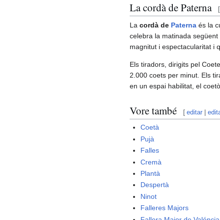
La cordà de Paterna
[
La
cordà de
Paterna
és la 
celebra la matinada següent 
magnitut i espectacularitat i 
Els tiradors, dirigits pel Co
2.000 coets per minut. Els ti
en un espai habilitat, el coe
Vore també
[
editar
|
edit
Coetà
Pujà
Falles
Cremà
Plantà
Despertà
Ninot
Falleres Majors
Fallera Major de Valéncia