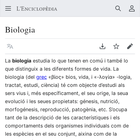
Buscar
Me
Biologia
Llegir en un atre idioma
Descarregar en
Vigilar
Edit
La
biologia
estudia lo que tenen en comú i també lo
que distinguix a les diferents formes de vida. La
biologia (del
grec
«βίος» bios, vida, i «-λογία» -logia,
tractat, estudi, ciència) té com objecte d’estudi als
sers vius i, més específicament, el seu orige, la seua
evolució i les seues propietats: génesis, nutrició,
morfogénesis, reproducció, patogènia, etc. S’ocupa
tant de la descripció de les característiques i els
comportaments dels organismes individuals com de
les espècies en el seu conjunt, aixina com de la