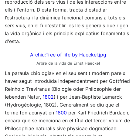
reproducció dels sers vius i de les interaccions entre
ells i l'entorn. D'esta forma, tracta d'estudiar
l’estructura i la dinàmica funcional comuns a tots els
sers vius, en el fi d'establir les lleis generals que rigen
la vida orgànica i els principis explicatius fonamentals
d'esta.
Archiu:Tree of life by Haeckel.jpg
Arbre de la vida de Ernst Haeckel
La paraula «biologia» en el seu sentit modern pareix
haver segut introduïda independentment per Gottfried
Reinhold Treviranus (Biologie oder Philosophie der
lebenden Natur,
1802
) i per Jean-Baptiste Lamarck
(Hydrogéologie, 1802). Generalment se diu que el
terme fon acunyat en
1800
per Karl Friedrich Burdach,
encara que se menciona en el títul del tercer volum de
Philosophiae naturalis sive physicae dogmaticae: