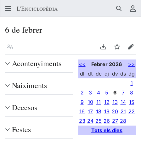
Buscar
Me
6 de febrer
Llegir en un atre idioma
Descarregar en
Vigilar
Edit
Acontenyiments
<<
Febrer 2026
>>
dl
dt
dc
dj
dv
ds
dg
1
Naiximents
2
3
4
5
6
7
8
9
10
11
12
13
14
15
Decesos
16
17
18
19
20
21
22
23
24
25
26
27
28
Festes
Tots els dies