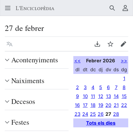
Buscar
Me
27 de febrer
Llegir en un atre idioma
Descarregar en
Vigilar
Edit
Acontenyiments
<<
Febrer 2026
>>
dl
dt
dc
dj
dv
ds
dg
1
Naiximents
2
3
4
5
6
7
8
9
10
11
12
13
14
15
Decesos
16
17
18
19
20
21
22
23
24
25
26
27
28
Festes
Tots els dies