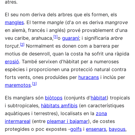
atres.
El seu nom deriva dels arbres que els formen, els
mangles
. El terme
mangle
(d'a on es deriva
mangrove
en alemà, francés i anglés) prové provablement d'una
[
1
]
veu caribe, arahuaca,
o
guaraní
; i significaria
arbre
[
2
]
torçut
.
Normalment es donen com a barrera per
motius de desenroll, quan la costa ha sofrit una ràpida
erosió
. També servixen d'hàbitat per a numeroses
espècies i proporcionen una protecció natural contra
forts vents, ones produïdes per
huracans
i inclús per
[
3
]
maremotos
.
Els manglars són
biòtops
(conjunts d'
hàbitat
) tropicals
i subtropicales,
hàbitats amfibis
(en característiques
aquàtiques i terrestres), localisats en la
zona
intermareal
(entre
pleamar i bajamar
), de costes
protegides o poc expostes -
golfs
i
ensenars
,
bayous
,