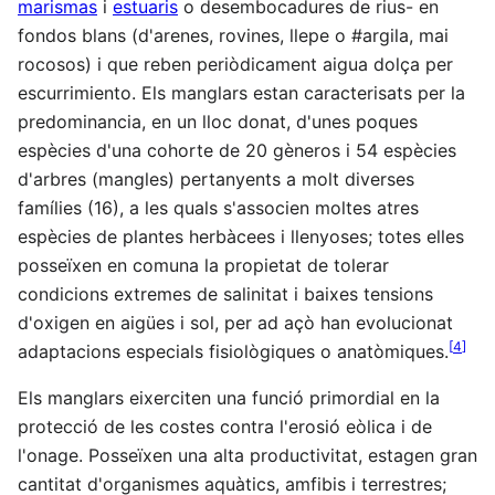
marismas
i
estuaris
o desembocadures de rius- en
fondos blans (d'arenes, rovines, llepe o #argila, mai
rocosos) i que reben periòdicament aigua dolça per
escurrimiento. Els manglars estan caracterisats per la
predominancia, en un lloc donat, d'unes poques
espècies d'una cohorte de 20 gèneros i 54 espècies
d'arbres (mangles) pertanyents a molt diverses
famílies (16), a les quals s'associen moltes atres
espècies de plantes herbàcees i llenyoses; totes elles
posseïxen en comuna la propietat de tolerar
condicions extremes de salinitat i baixes tensions
d'oxigen en aigües i sol, per ad açò han evolucionat
[
4
]
adaptacions especials fisiològiques o anatòmiques.
Els manglars eixerciten una funció primordial en la
protecció de les costes contra l'erosió eòlica i de
l'onage. Posseïxen una alta productivitat, estagen gran
cantitat d'organismes aquàtics, amfibis i terrestres;