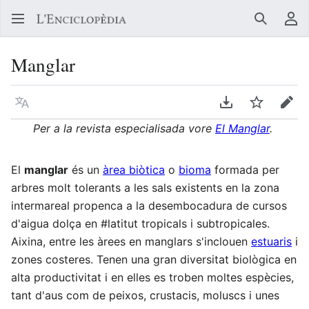
Buscar
Me
Manglar
Llegir en un atre idioma
Descarregar en
Vigilar
Edit
Per a la revista especialisada vore
El Manglar
.
El
manglar
és un
àrea biòtica
o
bioma
formada per
arbres molt tolerants a les sals existents en la zona
intermareal propenca a la desembocadura de cursos
d'aigua dolça en #latitut tropicals i subtropicales.
Aixina, entre les àrees en manglars s'inclouen
estuaris
i
zones costeres. Tenen una gran diversitat biològica en
alta productivitat i en elles es troben moltes espècies,
tant d'aus com de peixos, crustacis, moluscs i unes