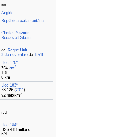
n/d
Anglés
República
parlamentària
Charles Savarin
Roosevelt Skerrit
del
Regne Unit
3 de novembre
de
1978
Lloc 170º
2
754
km
1.6
0 km
Lloc 183º
73.126 (
2011
)
2
92 hab/km
n/d
Lloc 184º
US$ 448 millons
n/d