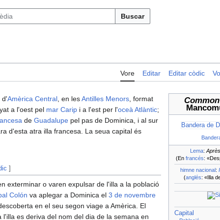
Buscar
Vore
Editar
Editar còdic
Vo
 d'
Amèrica Central
, en les
Antilles Menors
, format
Commonw
Mancomu
yat a l'oest pel
mar Carip
i a l'est per l'
oceà Atlàntic
;
rancesa
de
Guadalupe
pel pas de Dominica, i al sur
Bandera de D
ra d'esta atra illa francesa. La seua capital és
Bander
Lema
:
Après
(En
francés
: «Des
dic
]
himne nacional
:
(
anglés
: «Illa d
n exterminar o varen expulsar de l'illa a la població
bal Colón
va aplegar a Dominica el
3 de novembre
a descoberta en el seu segon viage a Amèrica. El
Capital
l'illa es deriva del nom del dia de la semana en