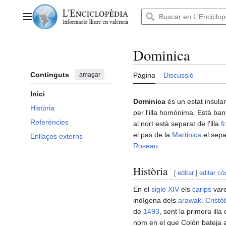
Anar
al
Menú principal
contingut
Dominica
Continguts
amagar
Pàgina
Discussió
Inici
Dominica
és un estat insular
Història
per l'illa homònima. Està ban
Referències
al nort està separat de l'illa
f
el pas de la
Martinica
el sepa
Enllaços externs
Roseau
.
Història
[
editar
|
editar cò
En el
sigle XIV
els
carips
vare
indígena dels
arawak
.
Cristó
de
1493
, sent la primera ill
nom en el que Colón bateja a 