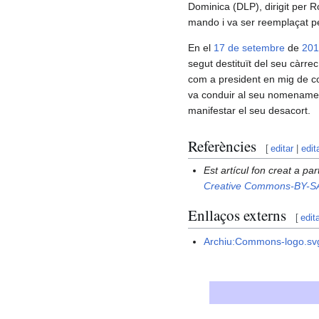
Dominica (DLP), dirigit per 
mando i va ser reemplaçat 
En el
17 de setembre
de
201
segut destituït del seu càrre
com a president en mig de co
va conduir al seu nomenament,
manifestar el seu desacort.
Referències
[
editar
|
edit
Est artícul fon creat a par
Creative Commons-BY-S
Enllaços externs
[
edit
Archiu:Commons-logo.sv