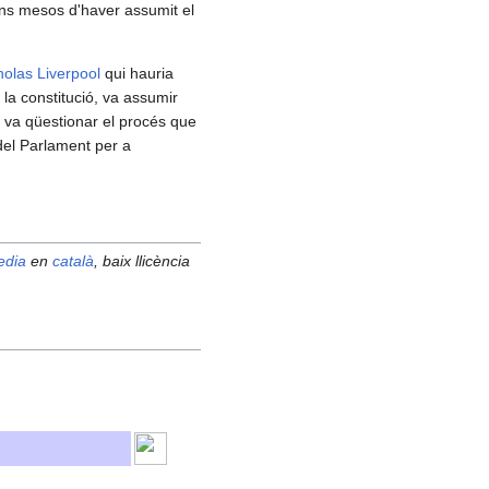
uns mesos d'haver assumit el
holas Liverpool
qui hauria
 la constitució, va assumir
) va qüestionar el procés que
 del Parlament per a
edia
en
català
, baix llicència