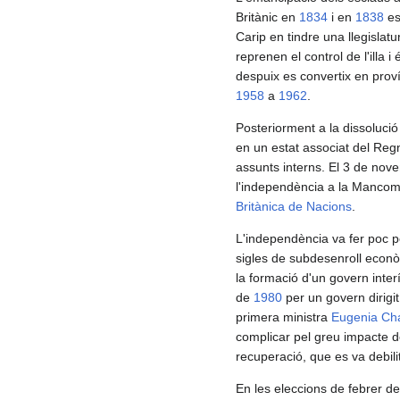
Britànic en
1834
i en
1838
es
Carip en tindre una llegisla
reprenen el control de l'illa 
despuix es convertix en prov
1958
a
1962
.
Posteriorment a la dissolució
en un estat associat del Regn
assunts interns. El 3 de nov
l'independència a la Mancom
Britànica de Nacions
.
L'independència va fer poc p
sigles de subdesenroll econò
la formació d'un govern inter
de
1980
per un govern dirigit 
primera ministra
Eugenia Cha
complicar pel greu impacte 
recuperació, que es va debil
En les eleccions de febrer d