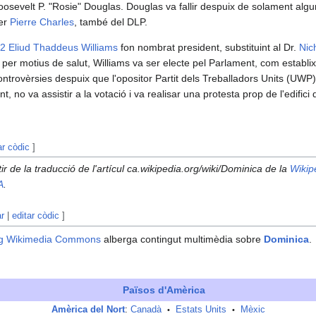
Roosevelt P. "Rosie" Douglas. Douglas va fallir despuix de solament alg
per
Pierre Charles
, també del DLP.
2
Eliud Thaddeus Williams
fon nombrat president, substituint al Dr.
Nic
c per motius de salut, Williams va ser electe pel Parlament, com establix
ntrovèrsies despuix que l'opositor Partit dels Treballadors Units (UWP
 no va assistir a la votació i va realisar una protesta prop de l'edifici
ar còdic
]
tir de la traducció de l'artícul ca.wikipedia.org/wiki/Dominica de la
Wikip
A
.
ar
|
editar còdic
]
g
Wikimedia Commons
alberga contingut multimèdia sobre
Dominica
.
Països d'Amèrica
Amèrica del Nort
:
Canadà
Estats Units
Mèxic
•
•