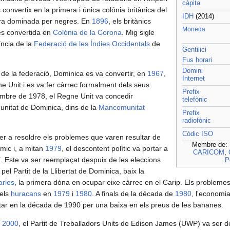
càpita
 convertix en la primera i única colónia britànica del
IDH
(2014)
tura dominada per negres. En
1896
, els britànics
Moneda
i és convertida en
Colónia de la Corona
. Mig sigle
íncia de la
Federació de les Índies Occidentals
de
‎Gentilici
Fus horari
Domini
 de la federació, Dominica es va convertir, en
1967
,
Internet
e Unit i es va fer càrrec formalment dels seus
Prefix
embre de 1978, el Regne Unit va concedir
telefònic
unitat de Dominica, dins de la
Mancomunitat
Prefix
radiofònic
Còdic ISO
er a resoldre els problemes que varen resultar de
Membre de:
mic i, a mitan
1979
, el descontent polític va portar a
CARICOM
,
í. Este va ser reemplaçat despuix de les eleccions
P
pel Partit de la Llibertat de Dominica, baix la
rles
, la primera dòna en ocupar eixe càrrec en el Carip. Els problem
dels
huracans
en
1979
i
1980
. A finals de la década de
1980
, l'economi
itar en la década de 1990 per una baixa en els preus de les bananes.
e
2000
, el Partit de Treballadors Units de Edison James (UWP) va ser de