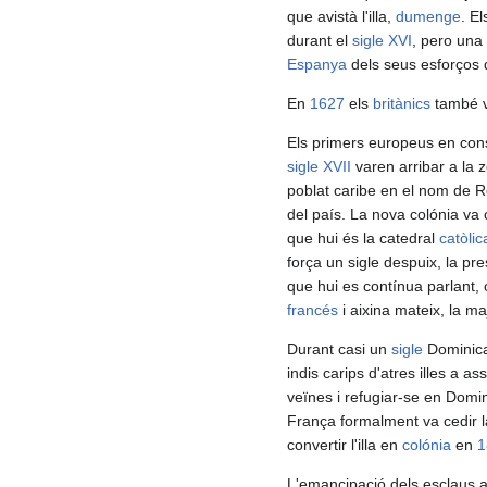
que avistà l'illa,
dumenge
. E
durant el
sigle XVI
, pero una 
Espanya
dels seus esforços d
En
1627
els
britànics
també va
Els primers europeus en conse
sigle XVII
varen arribar a la 
poblat caribe en el nom de Ro
del país. La nova colónia va 
que hui és la catedral
catòlic
força un sigle despuix, la pr
que hui es contínua parlant, 
francés
i aixina mateix, la ma
Durant casi un
sigle
Dominica
indis carips d'atres illes a 
veïnes i refugiar-se en Domi
França formalment va cedir la
convertir l'illa en
colónia
en
1
L'emancipació dels esclaus af