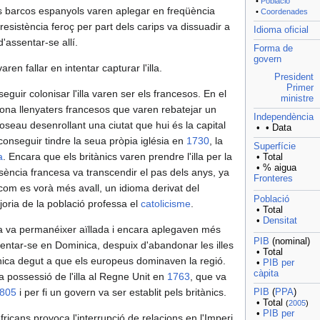
•
Població
ls barcos espanyols varen aplegar en freqüència
•
Coordenades
resistència feroç per part dels carips va dissuadir a
Idioma oficial
'assentar-se allí.
Forma de
govern
ren fallar en intentar capturar l'illa.
President
Primer
guir colonisar l'illa varen ser els francesos. En el
ministre
zona llenyaters francesos que varen rebatejar un
Independència
seau desenrollant una ciutat que hui és la capital
• • Data
conseguir tindre la seua pròpia iglésia en
1730
, la
Superfície
a
. Encara que els britànics varen prendre l'illa per la
• Total
• % aigua
esència francesa va transcendir el pas dels anys, ya
Fronteres
com es vorà més avall, un idioma derivat del
Població
joria de la població professa el
catolicisme
.
• Total
•
Densitat
 va permanéixer aïllada i encara aplegaven més
PIB
(nominal)
assentar-se en Dominica, despuix d'abandonar les illes
• Total
nica degut a que els europeus dominaven la regió.
•
PIB per
càpita
 possessió de l'illa al Regne Unit en
1763
, que va
805
i per fi un govern va ser establit pels britànics.
PIB
(
PPA
)
• Total
(
2005
)
•
PIB per
ricans provoca l'interrupció de relacions en l'Imperi