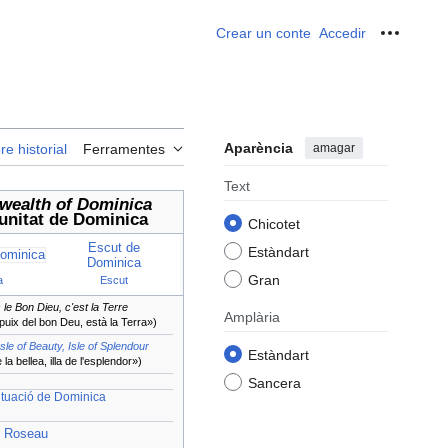
Crear un conte
Accedir
Ferrame
Aparència
amagar
re historial
Ferramentes
Text
ealth of Dominica
nitat de Dominica
Chicotet
Escut de
Estàndart
ominica
Dominica
Gran
a
Escut
 le Bon Dieu, c'est la Terre
Amplària
puix del bon Deu, està la Terra»)
Isle of Beauty, Isle of Splendour
Estàndart
e la bellea, illa de l'esplendor»)
Sancera
Roseau