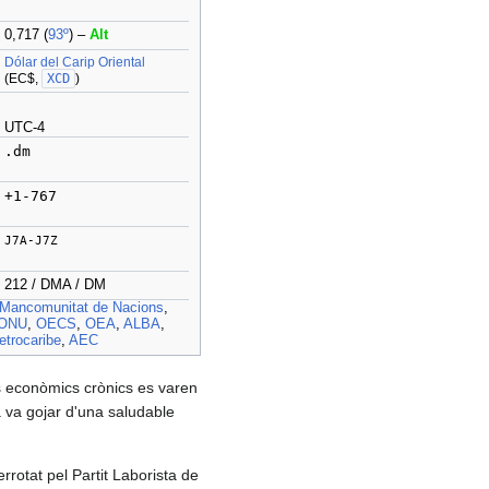
0,717 (
93º
) –
Alt
Dólar del Carip Oriental
(EC$,
XCD
)
UTC-4
.dm
+1-767
J7A-J7Z
212 / DMA / DM
Mancomunitat de Nacions
,
ONU
,
OECS
,
OEA
,
ALBA
,
etrocaribe
,
AEC
es econòmics crònics es varen
a va gojar d'una saludable
rrotat pel Partit Laborista de