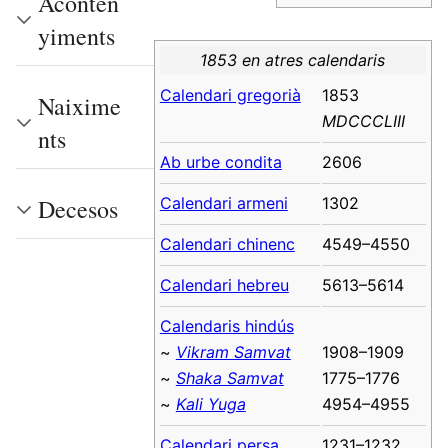
Aconten
yiments
1853 en atres calendaris
Calendari gregorià
1853
Naixime
MDCCCLIII
nts
Ab urbe condita
2606
Calendari armeni
1302
Decesos
Calendari chinenc
4549–4550
Calendari hebreu
5613–5614
Calendaris hindús
~
Vikram Samvat
1908–1909
~
Shaka Samvat
1775–1776
~
Kali Yuga
4954–4955
Calendari persa
1231–1232