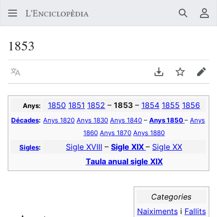
Buscar
Me
1853
Llegir en un atre idioma
Descarregar en
Vigilar
Edit
1850
1851
1852
–
1853
–
1854
1855
1856
Anys:
Décades
:
Anys 1820
Anys 1830
Anys 1840
–
Anys 1850
–
Anys
1860
Anys 1870
Anys 1880
Sigle XVIII
–
Sigle XIX
–
Sigle XX
Sigles
:
Taula anual sigle XIX
Categories
Naiximents
i
Fallits