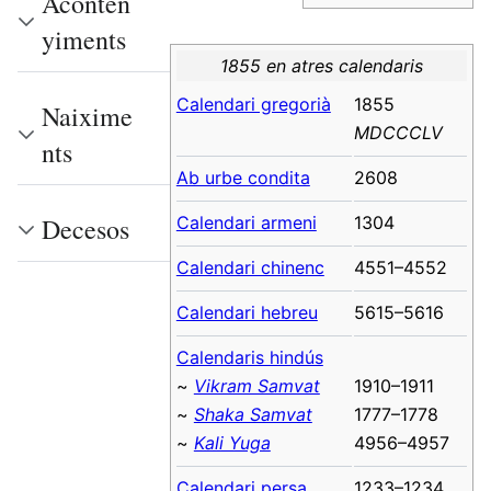
Aconten
yiments
1855 en atres calendaris
Calendari gregorià
1855
Naixime
MDCCCLV
nts
Ab urbe condita
2608
Calendari armeni
1304
Decesos
Calendari chinenc
4551–4552
Calendari hebreu
5615–5616
Calendaris hindús
~
Vikram Samvat
1910–1911
~
Shaka Samvat
1777–1778
~
Kali Yuga
4956–4957
Calendari persa
1233–1234