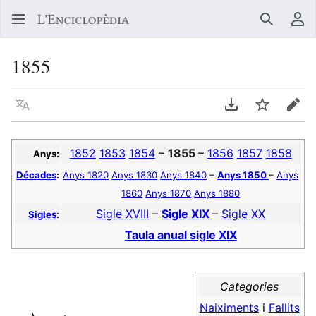
Buscar
Me
1855
Llegir en un atre idioma
Descarregar en
Vigilar
Edit
1852
1853
1854
–
1855
–
1856
1857
1858
Anys:
Décades
:
Anys 1820
Anys 1830
Anys 1840
–
Anys 1850
–
Anys
1860
Anys 1870
Anys 1880
Sigle XVIII
–
Sigle XIX
–
Sigle XX
Sigles
:
Taula anual sigle XIX
Categories
Naiximents
i
Fallits