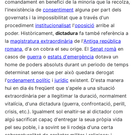
comandament en benefici de la minoria que la recolza,
l'inexistència de
consentiment
alguna per part dels
governats i la impossibilitat que a través d'un
procediment
institucionalisat
l'
oposició
arribe al
poder. Històricament,
dictadura
fa també referència a
la
magistratura extraordinària
de l'
Antiga república
romana
, d'a on cobra el seu orige. El
Senat romà
en
casos de
guerra
o
estats d'emergència
dotava un
home de poders absoluts durant un periodo de temps
determinat sense que per això quedara derogat
l'
ordenament polític
i
jurídic
existent. D'esta manera
hui en dia és freqüent que s'apele a una situació
extraordinària per a llegitimar la duració, normalment
vitalícia, d'una dictadura (guerra, confrontació, perill,
crisis, etc.). Igualment sol enaltir-se al dictador com
algú sacrificat capaç d'entregar la seua pròpia vida
pel seu poble, i a sovint se li rodeja d'una certa