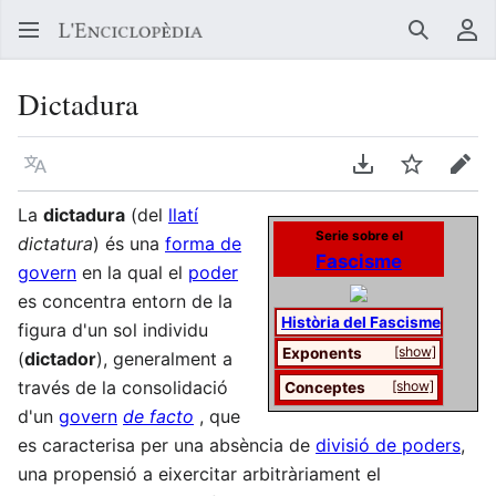
Buscar
Me
Dictadura
Llegir en un atre idioma
Descarregar en
Vigilar
Edit
La
dictadura
(del
llatí
Serie sobre el
dictatura
) és una
forma de
Fascisme
govern
en la qual el
poder
es concentra entorn de la
Història del Fascisme
figura d'un sol individu
[show]
Exponents
(
dictador
), generalment a
través de la consolidació
[show]
Conceptes
d'un
govern
de facto
, que
es caracterisa per una absència de
divisió de poders
,
una propensió a eixercitar arbitràriament el