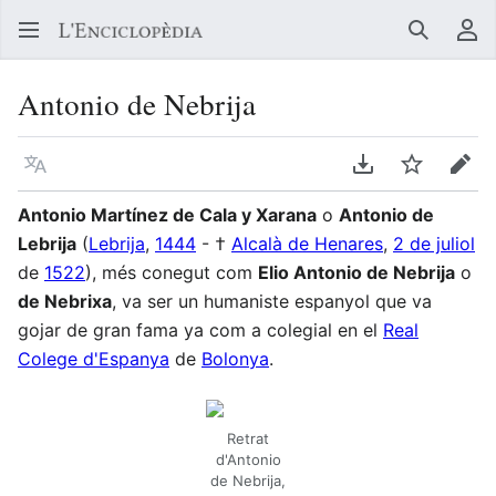
Buscar
Me
Antonio de Nebrija
Llegir en un atre idioma
Descarregar en
Vigilar
Edit
Antonio Martínez de Cala y Xarana​
o
Antonio de
Lebrija​
(
Lebrija
,
1444
- †
Alcalà de Henares
,
2 de juliol
de
1522
),​ més conegut com
Elio Antonio de Nebrija
o
de Nebrixa
, va ser un humaniste espanyol que va
gojar de gran fama ya com a colegial en el
Real
Colege d'Espanya
de
Bolonya
.
Retrat
d'Antonio
de Nebrija,