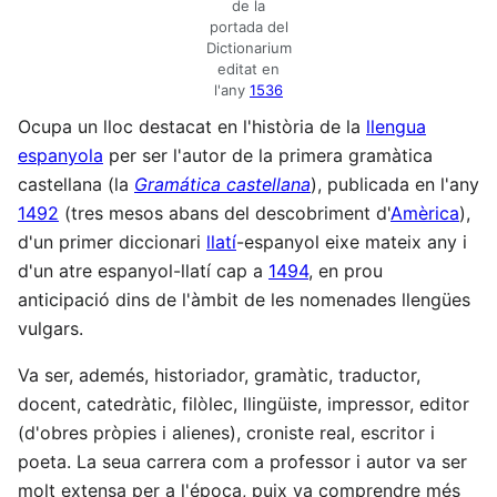
de la
portada del
Dictionarium
editat en
l'any
1536
Ocupa un lloc destacat en l'història de la
llengua
espanyola
per ser l'autor de la primera gramàtica
castellana (la
Gramática castellana
), publicada en l'any
1492
(tres mesos abans del descobriment d'
Amèrica
),
d'un primer diccionari
llatí
-espanyol eixe mateix any i
d'un atre espanyol-llatí cap a
1494
, en prou
anticipació dins de l'àmbit de les nomenades llengües
vulgars.
Va ser, ademés, historiador, gramàtic, traductor,
docent, catedràtic, filòlec, llingüiste, impressor, editor
(d'obres pròpies i alienes), croniste real, escritor i
poeta. La seua carrera com a professor i autor va ser
molt extensa per a l'época, puix va comprendre més