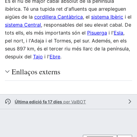
És el riu de major cabal absolut de la península
ibèrica. Té una tupida ret d'afluents que arrepleguen
aigües de la
cordillera Cantàbrica
, el
sistema Ibèric
i el
sistema Central
, responsables del seu elevat cabal. De
tots ells, els més importants són el
Pisuerga
i l'
Esla
,
pel nort, i l'Adaja i el Tormes, pel sur. Ademés, en els
seus 897 km, és el tercer riu més llarc de la península,
despuix del
Tajo
i l'
Ebre
.
Enllaços externs
Última edició fa 17 díes
per
ValBOT