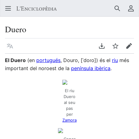
Buscar
Me
Duero
Llegir en un atre idioma
Descarregar en
Vigilar
Edit
El Duero
(en
portugués
, Douro, [ˈdoɾo]) és el
riu
més
important del noroest de la
península ibèrica
.
El riu
Duero
al seu
pas
per
Zamora