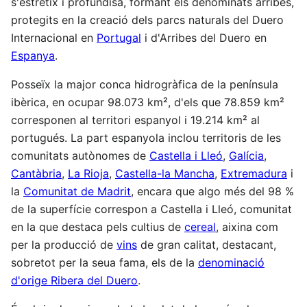
s'estretix i profundisa, formant els denominats arribes,
protegits en la creació dels parcs naturals del Duero
Internacional en
Portugal
i d'Arribes del Duero en
Espanya
.​
Posseïx la major conca hidrogràfica de la península
ibèrica, en ocupar 98.073 km², d'els que 78.859 km²
corresponen al territori espanyol i 19.214 km² al
portugués. La part espanyola inclou territoris de les
comunitats autònomes de
Castella i Lleó
,
Galícia
,
Cantàbria
,
La Rioja
,
Castella-la Mancha
,
Extremadura
i
la
Comunitat de Madrit
, encara que algo més del 98 %
de la superfície correspon a Castella i Lleó, comunitat
en la que destaca pels cultius de
cereal
, aixina com
per la producció de
vins
de gran calitat, destacant,
sobretot per la seua fama, els de la
denominació
d'orige Ribera del Duero
.