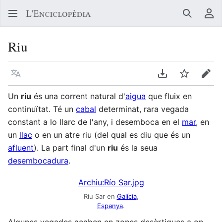
Buscar
Me
Riu
Llegir en un atre idioma
Descarregar en
Vigilar
Edit
Un
riu
és una corrent natural d'
aigua
que fluix en
continuïtat. Té un
cabal
determinat, rara vegada
constant a lo llarc de l'any, i desemboca en el
mar
, en
un
llac
o en un atre riu (del qual es diu que és un
afluent
). La part final d'un
riu
és la seua
desembocadura
.
Archiu:Río Sar.jpg
Riu Sar en
Galícia
,
Espanya
.
Algunes vegades acaben en zones desèrtiques a on