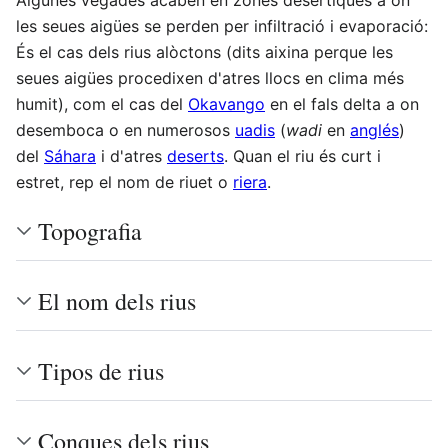
les seues aigües se perden per infiltració i evaporació:
És el cas dels rius alòctons (dits aixina perque les
seues aigües procedixen d'atres llocs en clima més
humit), com el cas del
Okavango
en el fals delta a on
desemboca o en numerosos
uadis
(
wadi
en
anglés
)
del
Sáhara
i d'atres
deserts
. Quan el riu és curt i
estret, rep el nom de riuet o
riera
.
Topografia
El nom dels rius
Tipos de rius
Conques dels rius