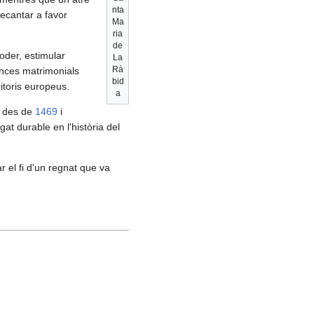
nta
decantar a favor
Ma
ria
de
oder, estimular
La
Rà
iances matrimonials
bid
ritoris europeus.
a
des de
1469
i
at durable en l'història del
 el fi d'un regnat que va