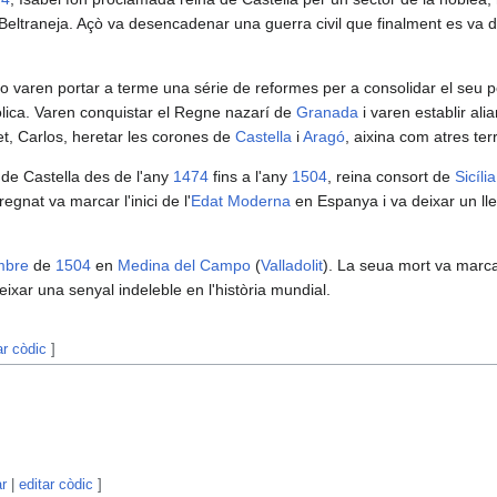
 Beltraneja. Açò va desencadenar una guerra civil que finalment es va 
do varen portar a terme una série de reformes per a consolidar el seu p
atòlica. Varen conquistar el Regne nazarí de
Granada
i varen establir al
t, Carlos, heretar les corones de
Castella
i
Aragó
, aixina com atres ter
a de Castella des de l'any
1474
fins a l'any
1504
, reina consort de
Sicília
regnat va marcar l'inici de l'
Edat Moderna
en Espanya i va deixar un lleg
mbre
de
1504
en
Medina del Campo
(
Valladolit
). La seua mort va marcar
ixar una senyal indeleble en l'història mundial.
ar còdic
]
ar
|
editar còdic
]