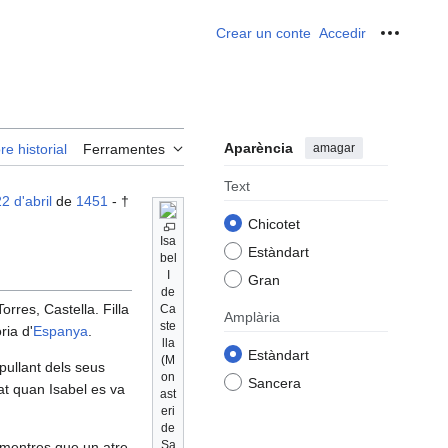
Crear un conte
Accedir
Ferrame
Aparència
amagar
re historial
Ferramentes
Text
2 d'abril
de
1451
- †
Chicotet
Isa
Estàndart
bel
I
Gran
de
orres, Castella. Filla
Ca
Amplària
ste
ria d'
Espanya
.
lla
Estàndart
(M
spullant dels seus
on
Sancera
at quan Isabel es va
ast
eri
de
Sa
, mentres que un atre