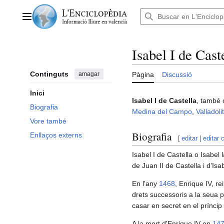
Anar
al
Menú principal
contingut
Isabel I de Cast
Continguts
amagar
Pàgina
Discussió
Inici
Isabel I de Castella
, també
Biografia
Medina del Campo
,
Valladolit
Vore també
Biografia
Enllaços externs
[
editar
|
editar 
Isabel I de Castella o Isabel 
de Juan II de Castella i d'Isa
En l'any
1468
, Enrique IV, r
drets successoris a la seua p
casar en secret en el príncip
A la mort d'Enrique IV en
14