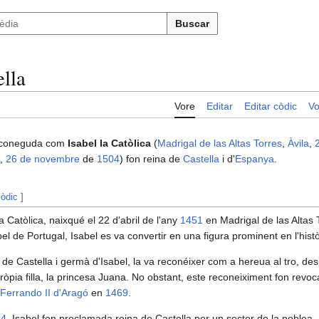
Buscar
ella
Vore
Editar
Editar còdic
Vo
 coneguda com
Isabel la Catòlica
(
Madrigal de las Altas Torres
,
Àvila
,
2
,
26 de novembre
de
1504
) fon reina de
Castella
i d'
Espanya
.
còdic
]
la Catòlica, naixqué el 22 d'abril de l'any
1451
en Madrigal de las Altas T
bel de Portugal, Isabel es va convertir en una figura prominent en l'histò
ei de Castella i germà d'Isabel, la va reconéixer com a hereua al tro, de
ròpia filla, la princesa Juana. No obstant, este reconeiximent fon revoc
Ferrando II d'Aragó
en
1469
.
74
, Isabel fon proclamada reina de Castella per un sector de la noblea