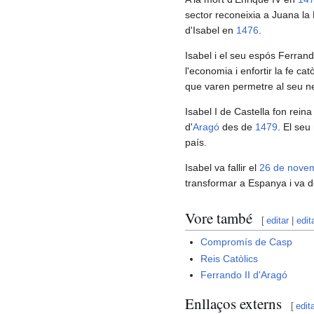
sector reconeixia a Juana la
d'Isabel en
1476
.
Isabel i el seu espós Ferran
l'economia i enfortir la fe c
que varen permetre al seu ne
Isabel I de Castella fon rein
d'
Aragó
des de
1479
. El seu 
país.
Isabel va fallir el
26 de nove
transformar a Espanya i va de
Vore també
[
editar
|
edit
Compromís de Casp
Reis Catòlics
Ferrando II d'Aragó
Enllaços externs
[
edit